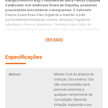
Energia Envoltório 85g O Sabonete em Barra Francis Orquídea
é elaborado com essências florais de Orquídea, possuindo
propriedades antioxidantes e energizantes. O Sabonete
Francis Suave Rosa Claro higieniza e mantém a pele
profundamente hidratada e macia, deixando fragrância
agradável e frescor duradouro. Conheça toda a linha do
Sabonete em Barra Francis e torne o seu banho um momento
especial. Elaborado com essências florais de orquídea. Possui
propriedades antioxidantes e energizantes. Sabonete Suave
VER MAIS
em Barra Francis amacia a pele. Fórmula exclusiva que
higieniza e hidrata. Duradoura sensação de frescor.
Perfumação aromacológica. Comprovação neurocientífica da
Especificações
sensação.
Avisos
Manter fora do alcance de
crianças. Uso externo. Uso
não recomendado para
pessoas sensíveis a
qualquer componente da
formulação. Havendo
irritação, suspenda o uso