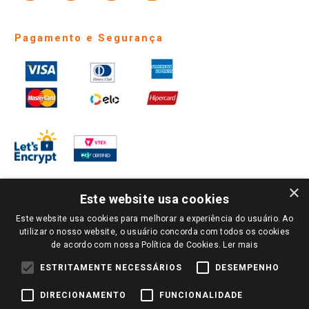
Pagamento e Segurança
×
Este website usa cookies
Este website usa cookies para melhorar a experiência do usuário. Ao
PARA VER OS PREÇOS DA SUA REGIÃO, FAÇA LOGIN E SELECIONE A LOJA DE
utilizar o nosso website, o usuário concorda com todos os cookies
SUA PREFERÊNCIA. SOMENTE APÓS O LOGIN, OS PREÇOS DA SUA REGIÃO OU
de acordo com nossa Política de Cookies.
Ler mais
LOJA SERÃO CARREGADOS.
TODOS OS PREÇOS E CONDIÇÕES COMERCIAIS DESTE SITE SÃO VÁLIDOS APENAS
ESTRITAMENTE NECESSÁRIOS
DESEMPENHO
PARA COMPRAS REALIZADAS NO GIASSI.COM.BR E NA LOJA SELECIONADA
APÓS O LOGIN, E NÃO NECESSARIAMENTE SE APLICAM ÀS LOJAS FÍSICAS. OS
DIRECIONAMENTO
FUNCIONALIDADE
PREÇOS PARA AS VENDAS ONLINE DIVULGADOS NO SITE PREVALECEM ANTE
OS DEMAIS EVENTUALMENTE ANUNCIADOS EM OUTROS MEIOS DE