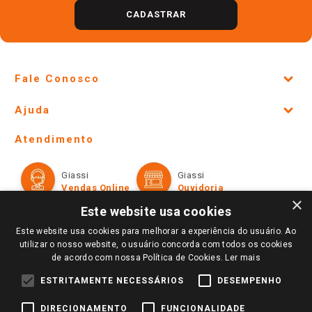
CADASTRAR
Fale Conosco
Site Institucional
Ajuda
Lojas Físicas e Horários
Telefones e horários das lojas físicas
Ofertas
Atendimento
Política de Privacidade e Termos de Uso
Cartão Giassi
Formas de Pagamento
Giassi
Giassi
Televendas
Políticas de entrega
Vendas Online
Ouvidoria
Amigo Giassi
×
Trocas e Devoluções
Este website usa cookies
Notícias
Este website usa cookies para melhorar a experiência do usuário. Ao
Perguntas frequentes
Redes Sociais
utilizar o nosso website, o usuário concorda com todos os cookies
Trabalhe Conosco
de acordo com nossa Política de Cookies.
Ler mais
Identidade Visual
ESTRITAMENTE NECESSÁRIOS
DESEMPENHO
DIRECIONAMENTO
FUNCIONALIDADE