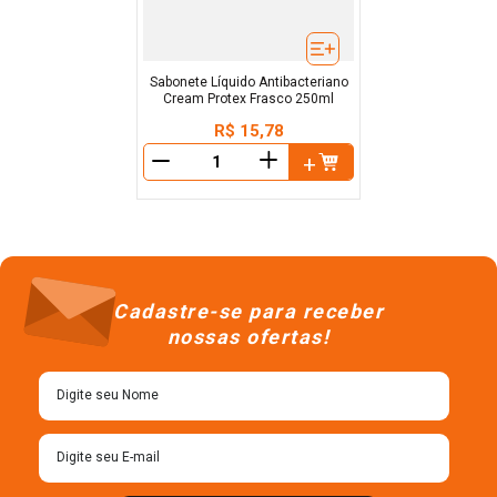
Sabonete Líquido Antibacteriano
Cream Protex Frasco 250ml
R$
15
,
78
＋
－
Cadastre-se para receber
nossas ofertas!