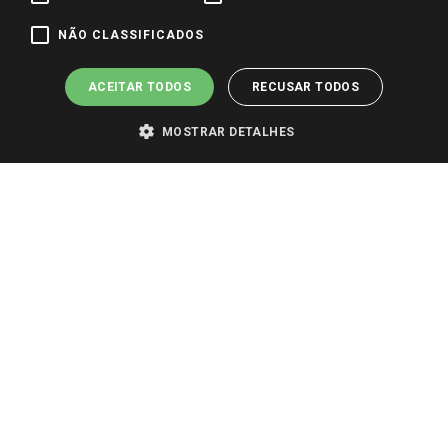
Pagamento e Segurança
NÃO CLASSIFICADOS
ACEITAR TODOS
RECUSAR TODOS
MOSTRAR DETALHES
PARA VER OS PREÇOS DA SUA REGIÃO, FAÇA LOGIN E SELECIONE A LOJA DE
SUA PREFERÊNCIA. SOMENTE APÓS O LOGIN, OS PREÇOS DA SUA REGIÃO OU
LOJA SERÃO CARREGADOS.
TODOS OS PREÇOS E CONDIÇÕES COMERCIAIS DESTE SITE SÃO VÁLIDOS APENAS
PARA COMPRAS REALIZADAS NO GIASSI.COM.BR E NA LOJA SELECIONADA
APÓS O LOGIN, E NÃO NECESSARIAMENTE SE APLICAM ÀS LOJAS FÍSICAS. OS
PREÇOS PARA AS VENDAS ONLINE DIVULGADOS NO SITE PREVALECEM ANTE
OS DEMAIS EVENTUALMENTE ANUNCIADOS EM OUTROS MEIOS DE
COMUNICAÇÃO E SITES DE BUSCAS.
2022 COPYRIGHT - GIASSI SUPERMERCADOS. TODOS OS DIREITOS RESERVADOS.