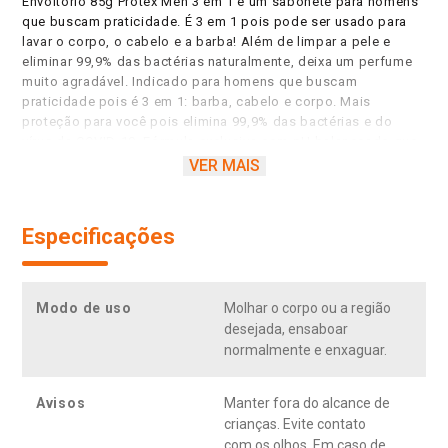
Envoltório 85g Protex Men 3 em 1 é um sabonete para homens
que buscam praticidade. É 3 em 1 pois pode ser usado para
lavar o corpo, o cabelo e a barba! Além de limpar a pele e
eliminar 99,9% das bactérias naturalmente, deixa um perfume
muito agradável. Indicado para homens que buscam
praticidade pois é 3 em 1: barba, cabelo e corpo. Mais
proteção para você pois elimina 99,9% das bactérias e do
vírus da COVID-19. Fórmula exclusiva com pH balanceado que
ajuda a limpar e remover as impurezas da pele. Cria uma
VER MAIS
barreira de proteção que ajuda a prevenir a proliferação de
bactérias. Para o corpo: limpa ativamente a pele e ajuda a
eliminar 99,9% das bactérias. Para o cabelo: deixa o seu
Especificações
cabelo limpo e com um perfume muito agradável. Para a barba:
prepara a sua pele para um barbear suave.
Modo de uso
Molhar o corpo ou a região
desejada, ensaboar
normalmente e enxaguar.
Avisos
Manter fora do alcance de
crianças. Evite contato
com os olhos. Em caso de