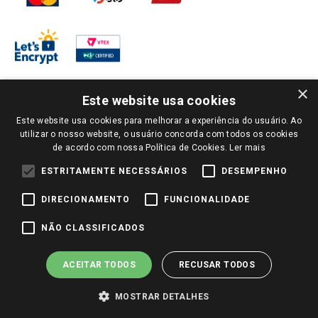
×
Este website usa cookies
Este website usa cookies para melhorar a experiência do usuário. Ao
PARA VER OS PREÇOS DA SUA REGIÃO, FAÇA LOGIN E SELECIONE A LOJA DE
utilizar o nosso website, o usuário concorda com todos os cookies
SUA PREFERÊNCIA. SOMENTE APÓS O LOGIN, OS PREÇOS DA SUA REGIÃO OU
de acordo com nossa Política de Cookies.
Ler mais
LOJA SERÃO CARREGADOS.
TODOS OS PREÇOS E CONDIÇÕES COMERCIAIS DESTE SITE SÃO VÁLIDOS APENAS
ESTRITAMENTE NECESSÁRIOS
DESEMPENHO
PARA COMPRAS REALIZADAS NO GIASSI.COM.BR E NA LOJA SELECIONADA
APÓS O LOGIN, E NÃO NECESSARIAMENTE SE APLICAM ÀS LOJAS FÍSICAS. OS
DIRECIONAMENTO
FUNCIONALIDADE
PREÇOS PARA AS VENDAS ONLINE DIVULGADOS NO SITE PREVALECEM ANTE
OS DEMAIS EVENTUALMENTE ANUNCIADOS EM OUTROS MEIOS DE
COMUNICAÇÃO E SITES DE BUSCAS.
NÃO CLASSIFICADOS
2022 COPYRIGHT - GIASSI SUPERMERCADOS. TODOS OS DIREITOS RESERVADOS.
ACEITAR TODOS
RECUSAR TODOS
MOSTRAR DETALHES