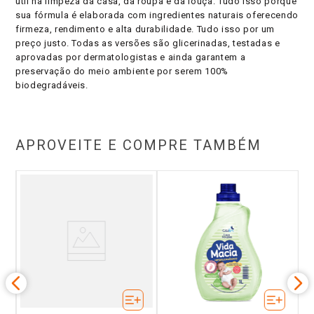
útil na limpeza da casa, da roupa e da louça. Tudo isso porque
sua fórmula é elaborada com ingredientes naturais oferecendo
firmeza, rendimento e alta durabilidade. Tudo isso por um
preço justo. Todas as versões são glicerinadas, testadas e
aprovadas por dermatologistas e ainda garantem a
preservação do meio ambiente por serem 100%
biodegradáveis.
APROVEITE E COMPRE TAMBÉM
s
o