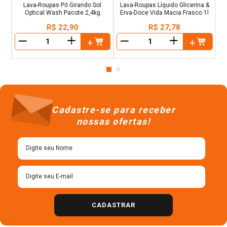
Lava-Roupas Pó Girando Sol
Lava-Roupas Líquido Glicerina &
Optical Wash Pacote 2,4kg
Erva-Doce Vida Macia Frasco 1l
R$
22
,
90
R$
27
,
78
＋
＋
－
－
Cadastre-se para receber
nossas ofertas!
CADASTRAR