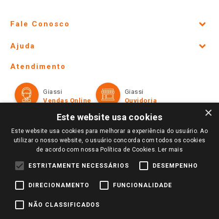
Fale Conosco
Site Institucional
Ajuda
Lojas Físicas e Horários
Telefones e horários das lojas físicas
Ofertas
Atendimento
Política de Privacidade e Termos de Uso
Cartão Giassi
Formas de Pagamento
Giassi
Giassi
Televendas
Políticas de entrega
Vendas Online
Ouvidoria
Amigo Giassi
×
Trocas e Devoluções
Este website usa cookies
Notícias
Este website usa cookies para melhorar a experiência do usuário. Ao
Perguntas frequentes
Redes Sociais
utilizar o nosso website, o usuário concorda com todos os cookies
Trabalhe Conosco
de acordo com nossa Política de Cookies.
Ler mais
Identidade Visual
ESTRITAMENTE NECESSÁRIOS
DESEMPENHO
DIRECIONAMENTO
FUNCIONALIDADE
Pagamento e Segurança
NÃO CLASSIFICADOS