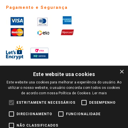
Pagamento e Segurança
×
Este website usa cookies
Este website usa cookies para melhorar a experiência do usuário. Ao
PARA VER OS PREÇOS DA SUA REGIÃO, FAÇA LOGIN E SELECIONE A LOJA DE
utilizar o nosso website, o usuário concorda com todos os cookies
SUA PREFERÊNCIA. SOMENTE APÓS O LOGIN, OS PREÇOS DA SUA REGIÃO OU
de acordo com nossa Política de Cookies.
Ler mais
LOJA SERÃO CARREGADOS.
TODOS OS PREÇOS E CONDIÇÕES COMERCIAIS DESTE SITE SÃO VÁLIDOS APENAS
ESTRITAMENTE NECESSÁRIOS
DESEMPENHO
PARA COMPRAS REALIZADAS NO GIASSI.COM.BR E NA LOJA SELECIONADA
APÓS O LOGIN, E NÃO NECESSARIAMENTE SE APLICAM ÀS LOJAS FÍSICAS. OS
DIRECIONAMENTO
FUNCIONALIDADE
PREÇOS PARA AS VENDAS ONLINE DIVULGADOS NO SITE PREVALECEM ANTE
OS DEMAIS EVENTUALMENTE ANUNCIADOS EM OUTROS MEIOS DE
COMUNICAÇÃO E SITES DE BUSCAS.
NÃO CLASSIFICADOS