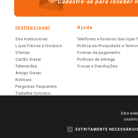
Cadastre-se para receber n
Institucional
Ajuda
Site Institucional
Telefones e horários das lojas f
Lojas Físicas e Horários
Política de Privacidade e Term
Ofertas
Formas de pagamento
Cartão Giassi
Políticas de entrega
Televendas
Trocas e Devoluções
Amigo Giassi
Notícias
Perguntas frequentes
Trabalhe Conosco
Identidade Visual
Este webs
PARA VER OS PREÇOS DA SUA REGIÃO, FAÇA 
usuário
TODOS OS PREÇOS E CONDIÇÕES COMERCIAIS DESTE SI
APLICAM ÀS LOJAS FÍSICAS. OS PREÇOS PARA AS VE
ESTRITAMENTE NECESSÁRIO