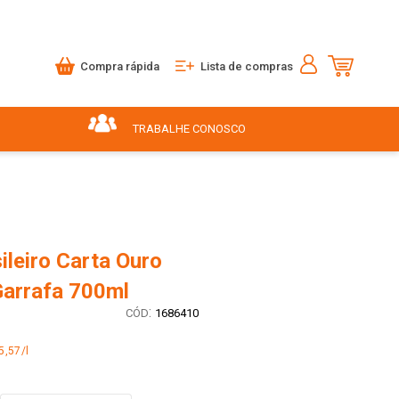
Compra rápida
Lista de compras
TRABALHE CONOSCO
leiro Carta Ouro
Garrafa 700ml
:
1686410
5,57/l