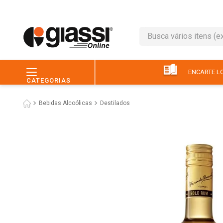
Busca vários itens (ex.: 
TERMOS MAIS BUSC
1
º
café
ENCARTE LO
CATEGORIAS
2
º
leite
Bebidas Alcoólicas
Destilados
3
º
queijo
4
º
chocolate
5
º
papel higiênico
6
º
macarrão
7
º
arroz
8
º
pão
9
º
ovo