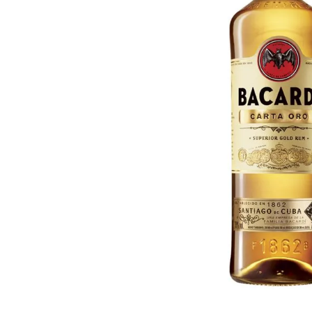
10
º
iogurte