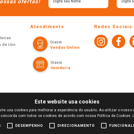
ossas ofertas!
Atendimento
Redes Sociais
ísicas
Giassi
os de Uso
Vendas Online
Giassi
Ouvidoria
Este website usa cookies
ite usa cookies para melhorar a experiência do usuário. Ao utilizar o nosso 
LOGIN E SELECIONE A LOJA DE SUA PREFERÊNCIA. SOMENTE APÓS O LOGIN, OS PREÇOS
 concorda com todos os cookies de acordo com nossa Política de Cookies.
TE SÃO VÁLIDOS APENAS PARA COMPRAS REALIZADAS NO GIASSI.COM.BR E NA LOJA SE
NDAS ONLINE DIVULGADOS NO SITE PREVALECEM ANTE OS DEMAIS EVENTUALMENTE AN
S
DESEMPENHO
DIRECIONAMENTO
FUNCIONAL
DE BUSCAS.
2022 COPYRIGHT - GIASSI SUPERMERCADOS. TODOS OS DIREITOS RESERVADOS.