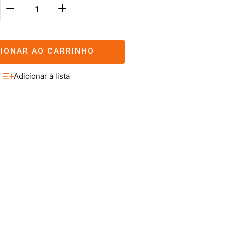
＋
－
CIONAR AO CARRINHO