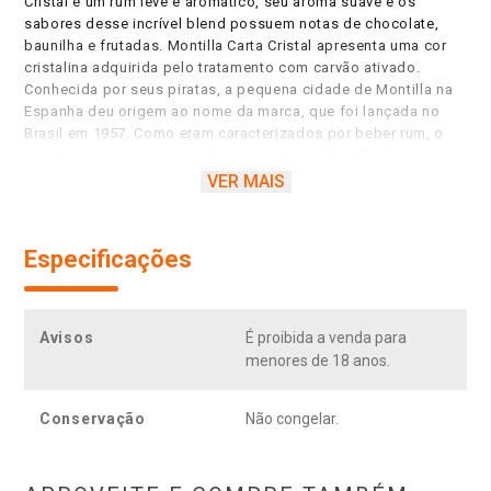
Cristal é um rum leve e aromático, seu aroma suave e os
sabores desse incrível blend possuem notas de chocolate,
baunilha e frutadas. Montilla Carta Cristal apresenta uma cor
cristalina adquirida pelo tratamento com carvão ativado.
Conhecida por seus piratas, a pequena cidade de Montilla na
Espanha deu origem ao nome da marca, que foi lançada no
Brasil em 1957. Como eram caracterizados por beber rum, o
pirata se tornou um ícone da marca. O rum Montilla Carta
Cristal de 1 litro possui uma graduação alcoólica de 38%. É
VER MAIS
proibida a venda e o consumo de bebidas alcoólicas para
menores de 18 anos. Se beber não dirija.
Especificações
Avisos
É proibida a venda para
menores de 18 anos.
Conservação
Não congelar.