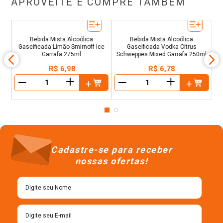
APROVEITE E COMPRE TAMBÉM
Bebida Mista Alcoólica
Bebida Mista Alcoólica
Gaseificada Limão Smirnoff Ice
Gaseificada Vodka Citrus
Garrafa 275ml
Schweppes Mixed Garrafa 250ml
R$
6
,
98
R$
6
,
78
＋
＋
－
－