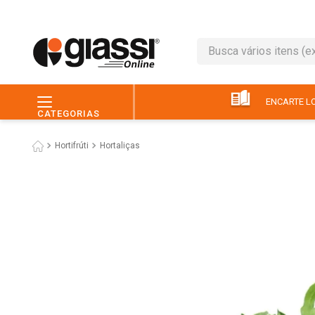
Busca vários itens (ex.: 
TERMOS MAIS BUSC
1
º
leite
ENCARTE LO
CATEGORIAS
2
º
café
Hortifrúti
Hortaliças
3
º
queijo
4
º
papel higiênico
5
º
chocolate
6
º
pão
7
º
macarrão
8
º
iogurte
9
º
ovo