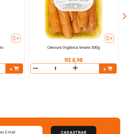
ito
Cenoura Orgânica Vivaris 500g
R$
8
,
98
＋
－
－
CADASTRAR