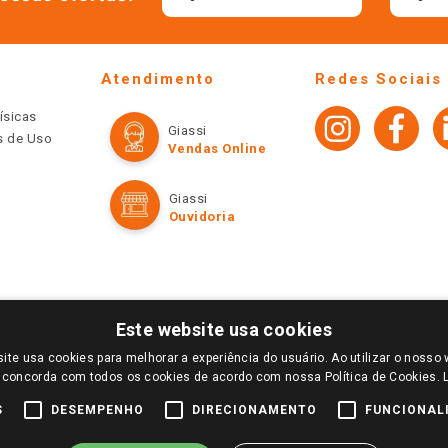
Atendimento
Redes Sociais
ísicas
Giassi
os de Uso
Vendas Online
Giassi
Ouvidoria
Este website usa cookies
ite usa cookies para melhorar a experiência do usuário. Ao utilizar o nosso 
LOGIN E SELECIONE A LOJA DE SUA PREFERÊNCIA. SOMENTE APÓS O LOGIN, OS PREÇOS
 concorda com todos os cookies de acordo com nossa Política de Cookies.
TE SÃO VÁLIDOS APENAS PARA COMPRAS REALIZADAS NO GIASSI.COM.BR E NA LOJA SE
NDAS ONLINE DIVULGADOS NO SITE PREVALECEM ANTE OS DEMAIS EVENTUALMENTE AN
S
DESEMPENHO
DIRECIONAMENTO
FUNCIONAL
DE BUSCAS.
2022 COPYRIGHT - GIASSI SUPERMERCADOS. TODOS OS DIREITOS RESERVADOS.