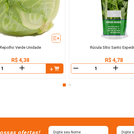
Repolho Verde Unidade
Rúcula Sítio Santo Exped
R$
4
,
38
R$
4
,
78
＋
＋
－
ossas ofertas!