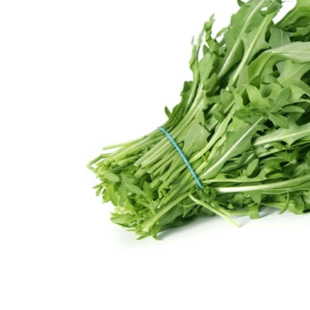
10
º
arroz