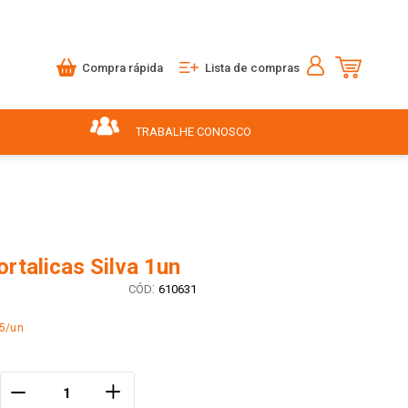
Compra rápida
Lista de compras
TRABALHE CONOSCO
rtalicas Silva 1un
:
610631
85/un
＋
－