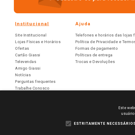
Institucional
Ajuda
Site Institucional
Telefones e horários das lojas f
Lojas Físicas e Horários
Política de Privacidade e Term
Ofertas
Formas de pagamento
Cartão Giassi
Políticas de entrega
Televendas
Trocas e Devoluções
Amigo Giassi
Notícias
Perguntas frequentes
Trabalhe Conosco
Identidade Visual
Este webs
PARA VER OS PREÇOS DA SUA REGIÃO, FAÇA 
usuário
TODOS OS PREÇOS E CONDIÇÕES COMERCIAIS DESTE SI
APLICAM ÀS LOJAS FÍSICAS. OS PREÇOS PARA AS VE
ESTRITAMENTE NECESSÁRIO