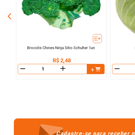
Brocolis Chines Ninja Sitio Schulter 1un
R$
2
,
48
＋
－
－
Cadastre-se para receber n