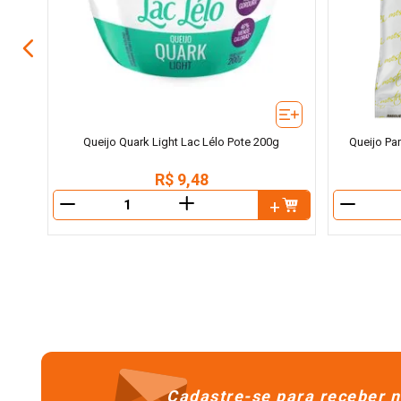
Queijo Quark Light Lac Lélo Pote 200g
Queijo Pa
R$
9
,
48
＋
－
－
Cadastre-se para receber n