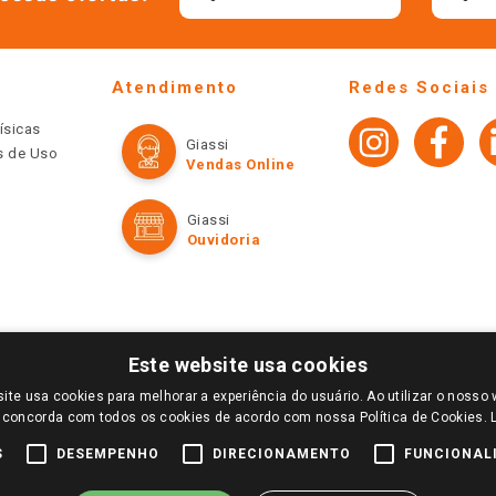
Atendimento
Redes Sociais
ísicas
Giassi
os de Uso
Vendas Online
Giassi
Ouvidoria
Este website usa cookies
ite usa cookies para melhorar a experiência do usuário. Ao utilizar o nosso 
LOGIN E SELECIONE A LOJA DE SUA PREFERÊNCIA. SOMENTE APÓS O LOGIN, OS PREÇOS
 concorda com todos os cookies de acordo com nossa Política de Cookies.
TE SÃO VÁLIDOS APENAS PARA COMPRAS REALIZADAS NO GIASSI.COM.BR E NA LOJA SE
NDAS ONLINE DIVULGADOS NO SITE PREVALECEM ANTE OS DEMAIS EVENTUALMENTE AN
S
DESEMPENHO
DIRECIONAMENTO
FUNCIONAL
DE BUSCAS.
2022 COPYRIGHT - GIASSI SUPERMERCADOS. TODOS OS DIREITOS RESERVADOS.