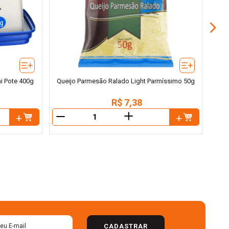
hi Pote 400g
Queijo Parmesão Ralado Light Parmíssimo 50g
R$
7
,
38
＋
－
－
CADASTRAR