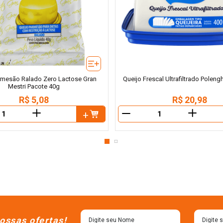
rmesão Ralado Zero Lactose Gran
Queijo Frescal Ultrafiltrado Poleng
Mestri Pacote 40g
R$
5
,
08
R$
20
,
98
＋
＋
－
ossas ofertas!