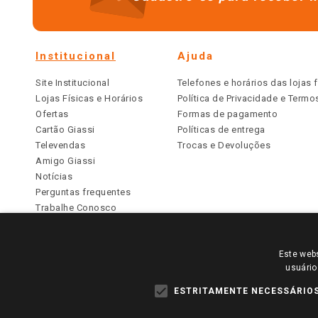
Institucional
Ajuda
Site Institucional
Telefones e horários das lojas f
Lojas Físicas e Horários
Política de Privacidade e Term
Ofertas
Formas de pagamento
Cartão Giassi
Políticas de entrega
Televendas
Trocas e Devoluções
Amigo Giassi
Notícias
Perguntas frequentes
Trabalhe Conosco
Identidade Visual
Este webs
PARA VER OS PREÇOS DA SUA REGIÃO, FAÇA 
usuário
TODOS OS PREÇOS E CONDIÇÕES COMERCIAIS DESTE SI
APLICAM ÀS LOJAS FÍSICAS. OS PREÇOS PARA AS VE
ESTRITAMENTE NECESSÁRIO