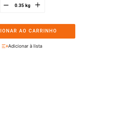
＋
－
CIONAR AO CARRINHO