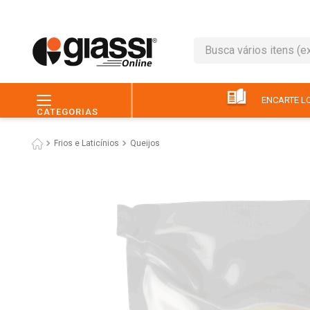
Busca vários itens (ex.: 
TERMOS MAIS BUSC
1
º
leite
ENCARTE LO
CATEGORIAS
2
º
café
Frios e Laticínios
Queijos
3
º
queijo
4
º
papel higiênico
5
º
chocolate
6
º
arroz
7
º
macarrão
8
º
ovo
9
º
pão