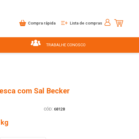
Compra rápida
Lista de compras
TRABALHE CONOSCO
resca com Sal Becker
:
68128
/kg