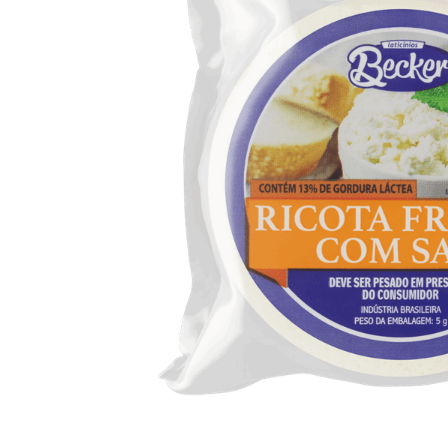
10
º
iogurte