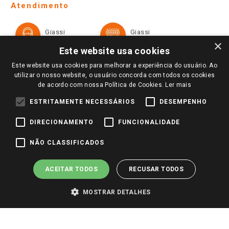
Ofertas
Atendimento
Política de Privacidade e Termos de Uso
Cartão Giassi
Formas de Pagamento
Giassi
Giassi
Televendas
Políticas de entrega
Vendas Online
Ouvidoria
×
Amigo Giassi
Este website usa cookies
Trocas e Devoluções
Notícias
Este website usa cookies para melhorar a experiência do usuário. Ao
Perguntas frequentes
utilizar o nosso website, o usuário concorda com todos os cookies
Redes Sociais
de acordo com nossa Política de Cookies.
Ler mais
Trabalhe Conosco
ESTRITAMENTE NECESSÁRIOS
DESEMPENHO
Identidade Visual
DIRECIONAMENTO
FUNCIONALIDADE
Pagamento e Segurança
NÃO CLASSIFICADOS
ACEITAR TODOS
RECUSAR TODOS
MOSTRAR DETALHES