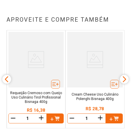
APROVEITE E COMPRE TAMBÉM
ijo
Cr
lo
Requeijão Cremoso com Queijo
Cream Cheese Uso Culinário
Uso Culinário Tirol Profissional
Polenghi Bisnaga 400g
Bisnaga 400g
R$
28
,
78
R$
16
,
38
＋
＋
－
－