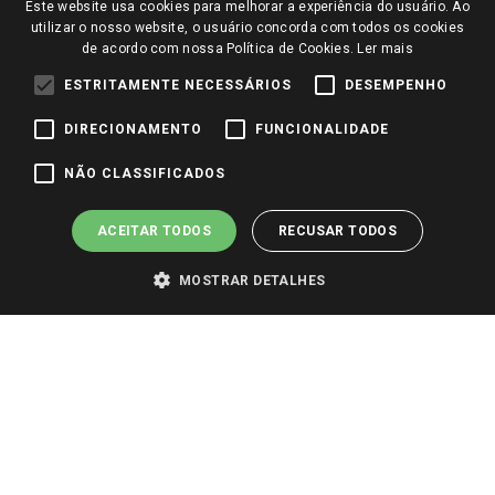
Este website usa cookies para melhorar a experiência do usuário. Ao
Perguntas frequentes
utilizar o nosso website, o usuário concorda com todos os cookies
Redes Sociais
de acordo com nossa Política de Cookies.
Ler mais
Trabalhe Conosco
ESTRITAMENTE NECESSÁRIOS
DESEMPENHO
Identidade Visual
DIRECIONAMENTO
FUNCIONALIDADE
Pagamento e Segurança
NÃO CLASSIFICADOS
ACEITAR TODOS
RECUSAR TODOS
MOSTRAR DETALHES
PARA VER OS PREÇOS DA SUA REGIÃO, FAÇA LOGIN E SELECIONE A LOJA DE
SUA PREFERÊNCIA. SOMENTE APÓS O LOGIN, OS PREÇOS DA SUA REGIÃO OU