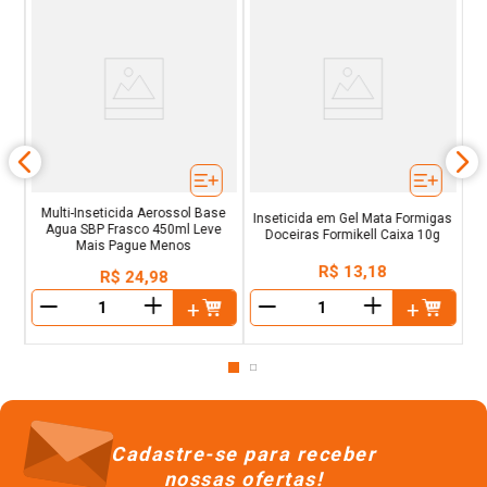
co
R
Multi-Inseticida Aerossol Base
Inseticida em Gel Mata Formigas
Agua SBP Frasco 450ml Leve
Doceiras Formikell Caixa 10g
Mais Pague Menos
R$
13
,
18
R$
24
,
98
＋
＋
－
－
Cadastre-se para receber
nossas ofertas!