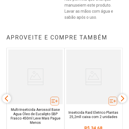
manuseiem este produto.
Lavar as mãos com água e
sabão após o uso.
APROVEITE E COMPRE TAMBÉM
BP
R
Multi-Inseticida Aerossol Base
Inseticida Raid Eletrico Plantas
Agua Óleo de Eucalipto SBP
25,2mll caixa com 2 unidades
Frasco 450ml Leve Mais Pague
Menos
R$
34
,
68