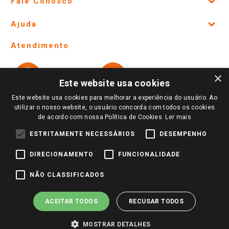
Fale Conosco
Site Institucional
Ajuda
Lojas Físicas e Horários
Telefones e horários das lojas físicas
Ofertas
Atendimento
Política de Privacidade e Termos de Uso
Cartão Giassi
Formas de Pagamento
Giassi
Giassi
Televendas
×
Políticas de entrega
Vendas Online
Ouvidoria
Este website usa cookies
Amigo Giassi
Trocas e Devoluções
Este website usa cookies para melhorar a experiência do usuário. Ao
Notícias
utilizar o nosso website, o usuário concorda com todos os cookies
Perguntas frequentes
de acordo com nossa Política de Cookies.
Ler mais
Redes Sociais
Trabalhe Conosco
ESTRITAMENTE NECESSÁRIOS
DESEMPENHO
Identidade Visual
DIRECIONAMENTO
FUNCIONALIDADE
NÃO CLASSIFICADOS
Pagamento e Segurança
ACEITAR TODOS
RECUSAR TODOS
MOSTRAR DETALHES