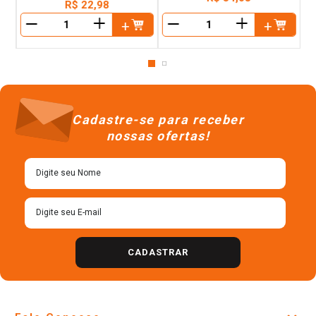
R$
22
,
98
＋
＋
－
－
Cadastre-se para receber
nossas ofertas!
CADASTRAR