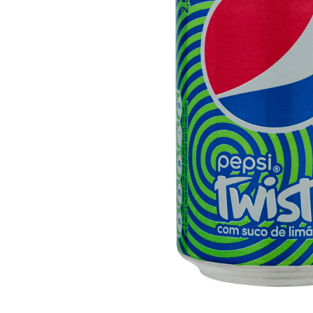
10
º
iogurte