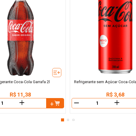
igerante Coca-Cola Garrafa 2l
Refrigerante sem Açúcar Coca-Col
R$
11
,
38
R$
3
,
68
＋
＋
－