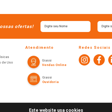
ossas ofertas!
Atendimento
Redes Sociais
ísicas
Giassi
os de Uso
Vendas Online
Giassi
Ouvidoria
Este website usa cookies