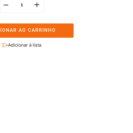
＋
－
CIONAR AO CARRINHO