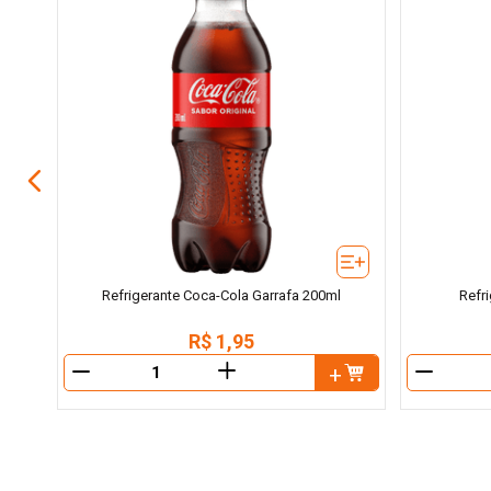
Wewi
Refrigerante Coca-Cola Garrafa 200ml
Refr
R$
1
,
95
＋
－
－