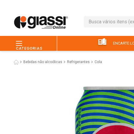
Busca vários itens (ex.: 
TERMOS MAIS BUSC
1
º
café
ENCARTE LO
CATEGORIAS
2
º
leite
Bebidas não alcoólicas
Refrigerantes
Cola
3
º
queijo
4
º
papel higiênico
5
º
chocolate
6
º
macarrão
7
º
arroz
8
º
pão
9
º
ovo