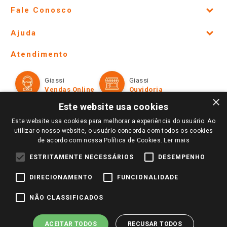
Fale Conosco
Site Institucional
Ajuda
Lojas Físicas e Horários
Telefones e horários das lojas físicas
Ofertas
Atendimento
Política de Privacidade e Termos de Uso
Cartão Giassi
Formas de Pagamento
Giassi
Giassi
Televendas
Políticas de entrega
Vendas Online
Ouvidoria
Amigo Giassi
×
Trocas e Devoluções
Este website usa cookies
Notícias
Este website usa cookies para melhorar a experiência do usuário. Ao
Perguntas frequentes
Redes Sociais
utilizar o nosso website, o usuário concorda com todos os cookies
Trabalhe Conosco
de acordo com nossa Política de Cookies.
Ler mais
Identidade Visual
ESTRITAMENTE NECESSÁRIOS
DESEMPENHO
DIRECIONAMENTO
FUNCIONALIDADE
Pagamento e Segurança
NÃO CLASSIFICADOS
ACEITAR TODOS
RECUSAR TODOS