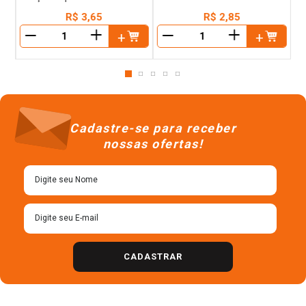
R$
3
,
65
R$
2
,
85
＋
＋
－
－
Cadastre-se para receber
nossas ofertas!
CADASTRAR