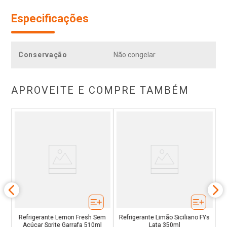
Especificações
Conservação
Não congelar
APROVEITE E COMPRE TAMBÉM
a
Refrigerante Lemon Fresh Sem
Refrigerante Limão Siciliano FYs
Açúcar Sprite Garrafa 510ml
Lata 350ml