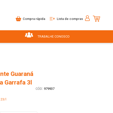
Compra rápida
Lista de compras
TRABALHE CONOSCO
ante Guaraná
a Garrafa 3l
:
979937
,23/l