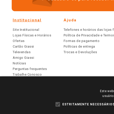
Institucional
Ajuda
Site Institucional
Telefones e horários das lojas f
Lojas Físicas e Horários
Política de Privacidade e Term
Ofertas
Formas de pagamento
Cartão Giassi
Políticas de entrega
Televendas
Trocas e Devoluções
Amigo Giassi
Notícias
Perguntas frequentes
Trabalhe Conosco
Identidade Visual
Este webs
PARA VER OS PREÇOS DA SUA REGIÃO, FAÇA 
usuário
TODOS OS PREÇOS E CONDIÇÕES COMERCIAIS DESTE SI
APLICAM ÀS LOJAS FÍSICAS. OS PREÇOS PARA AS VE
ESTRITAMENTE NECESSÁRIO