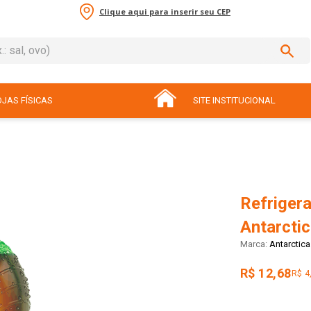
Clique aqui para inserir seu CEP
sal, ovo)
ADOS
JAS FÍSICAS
SITE INSTITUCIONAL
Refriger
Antarctic
Antarctica
R$ 12,68
R$ 4