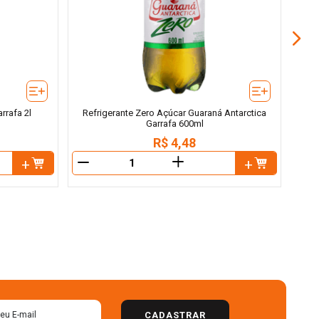
rrafa 2l
Refrigerante Zero Açúcar Guaraná Antarctica
Garrafa 600ml
R$
4
,
48
＋
－
－
CADASTRAR