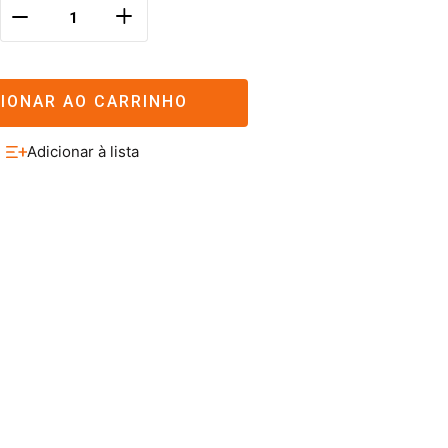
＋
－
CIONAR AO CARRINHO