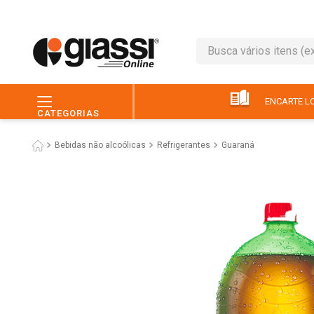
Busca vários itens (ex.: 
TERMOS MAIS BUSC
1
º
leite
ENCARTE LO
CATEGORIAS
2
º
café
Bebidas não alcoólicas
Refrigerantes
Guaraná
3
º
queijo
4
º
papel higiênico
5
º
pão
6
º
chocolate
7
º
ovo
8
º
iogurte
9
º
macarrão