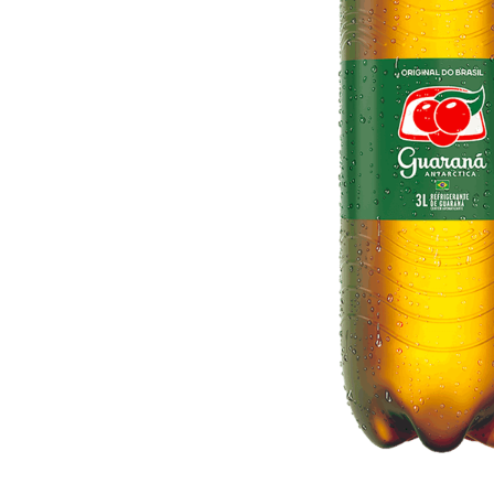
10
º
arroz