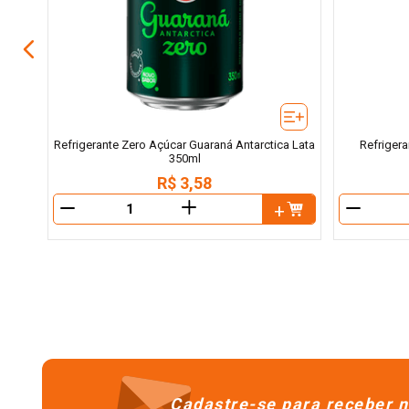
Refrigerante Zero Açúcar Guaraná Antarctica Lata
Refrigera
350ml
R$
3
,
58
＋
－
－
Cadastre-se para receber n