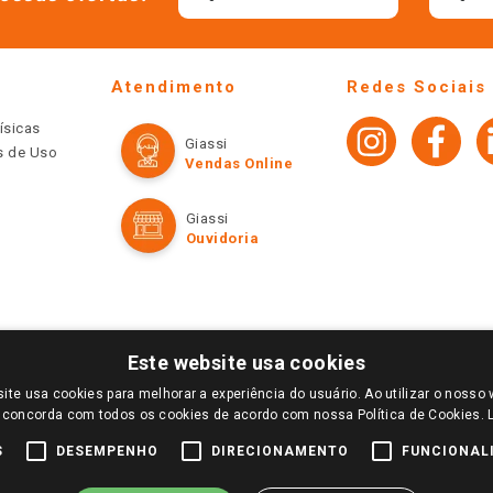
Atendimento
Redes Sociais
ísicas
Giassi
os de Uso
Vendas Online
Giassi
Ouvidoria
Este website usa cookies
ite usa cookies para melhorar a experiência do usuário. Ao utilizar o nosso 
LOGIN E SELECIONE A LOJA DE SUA PREFERÊNCIA. SOMENTE APÓS O LOGIN, OS PREÇOS
 concorda com todos os cookies de acordo com nossa Política de Cookies.
TE SÃO VÁLIDOS APENAS PARA COMPRAS REALIZADAS NO GIASSI.COM.BR E NA LOJA SE
NDAS ONLINE DIVULGADOS NO SITE PREVALECEM ANTE OS DEMAIS EVENTUALMENTE AN
S
DESEMPENHO
DIRECIONAMENTO
FUNCIONAL
DE BUSCAS.
2022 COPYRIGHT - GIASSI SUPERMERCADOS. TODOS OS DIREITOS RESERVADOS.