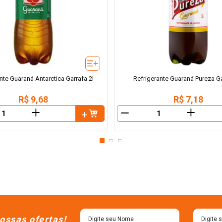
nte Guaraná Antarctica Garrafa 2l
Refrigerante Guaraná Pureza Ga
R$
9
,
68
R$
7
,
18
＋
＋
－
ossas ofertas!