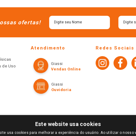
ossas ofertas!
Atendimento
Redes Sociais
ísicas
Giassi
os de Uso
Vendas Online
Giassi
Ouvidoria
Este website usa cookies
ite usa cookies para melhorar a experiência do usuário. Ao utilizar o nosso 
LOGIN E SELECIONE A LOJA DE SUA PREFERÊNCIA. SOMENTE APÓS O LOGIN, OS PREÇOS