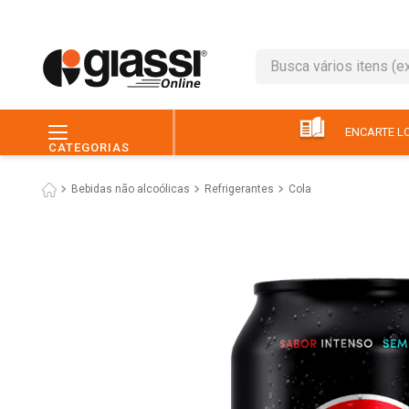
Busca vários itens (ex.: 
TERMOS MAIS BUSC
1
º
café
ENCARTE LO
CATEGORIAS
2
º
leite
Bebidas não alcoólicas
Refrigerantes
Cola
3
º
queijo
4
º
chocolate
5
º
papel higiênico
6
º
macarrão
7
º
arroz
8
º
pão
9
º
ovo