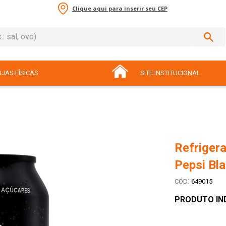
Clique aqui para inserir seu CEP
sal, ovo)
ADOS
JAS FÍSICAS
SITE INSTITUCIONAL
Refriger
Pepsi Bl
:
649015
PRODUTO IN