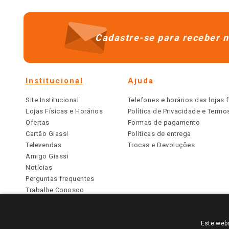
Cadastre-se para receber n
Institucional
Ajuda
Site Institucional
Telefones e horários das lojas f
Lojas Físicas e Horários
Política de Privacidade e Term
Ofertas
Formas de pagamento
Cartão Giassi
Políticas de entrega
Televendas
Trocas e Devoluções
Amigo Giassi
Notícias
Perguntas frequentes
Trabalhe Conosco
Identidade Visual
Este webs
PARA VER OS PREÇOS DA SUA REGIÃO, FAÇA 