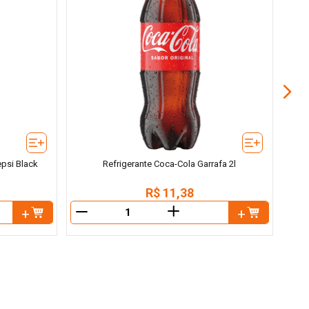
epsi Black
Refrigerante Coca-Cola Garrafa 2l
R$
11
,
38
＋
－
－