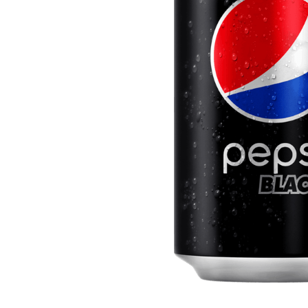
10
º
iogurte