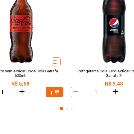
nte sem Açúcar Coca-Cola Garrafa
Refrigerante Cola Zero Açúcar P
600ml.
Garrafa 2l
R$
5
,
68
R$
9
,
48
＋
＋
－