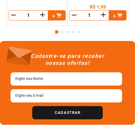
R$
9
,
58
R$
1
,
95
＋
＋
－
－
Cadastre-se para receber
nossas ofertas!
CADASTRAR