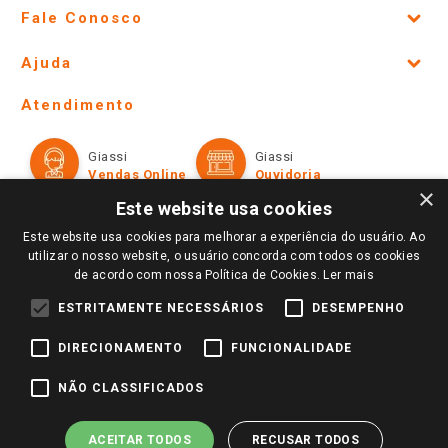
Fale Conosco
Site Institucional
Ajuda
Lojas Físicas e Horários
Telefones e horários das lojas físicas
Ofertas
Atendimento
Política de Privacidade e Termos de Uso
Cartão Giassi
Formas de Pagamento
Giassi
Giassi
Televendas
Políticas de entrega
Vendas Online
Ouvidoria
Amigo Giassi
×
Trocas e Devoluções
Este website usa cookies
Notícias
Este website usa cookies para melhorar a experiência do usuário. Ao
Perguntas frequentes
Redes Sociais
utilizar o nosso website, o usuário concorda com todos os cookies
Trabalhe Conosco
de acordo com nossa Política de Cookies.
Ler mais
Identidade Visual
ESTRITAMENTE NECESSÁRIOS
DESEMPENHO
DIRECIONAMENTO
FUNCIONALIDADE
Pagamento e Segurança
NÃO CLASSIFICADOS
ACEITAR TODOS
RECUSAR TODOS