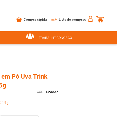
Compra rápida
Lista de compras
TRABALHE CONOSCO
 em Pó Uva Trink
5g
:
1496646
,00/kg