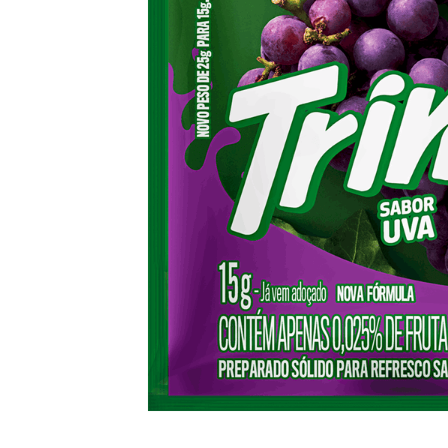
10
º
iogurte