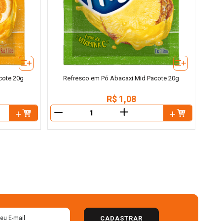
cote 20g
Refresco em Pó Abacaxi Mid Pacote 20g
R$
1
,
08
＋
－
CADASTRAR