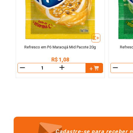
Refresco em Pó Maracujá Mid Pacote 20g
Refres
R$
1
,
08
＋
－
－
Cadastre-se para receber n