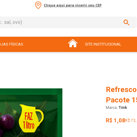
Clique aqui para inserir seu CEP
sal, ovo)
ADOS
JAS FÍSICAS
SITE INSTITUCIONAL
Refresco
Pacote 1
Trink
R$ 1,08
R$ 72