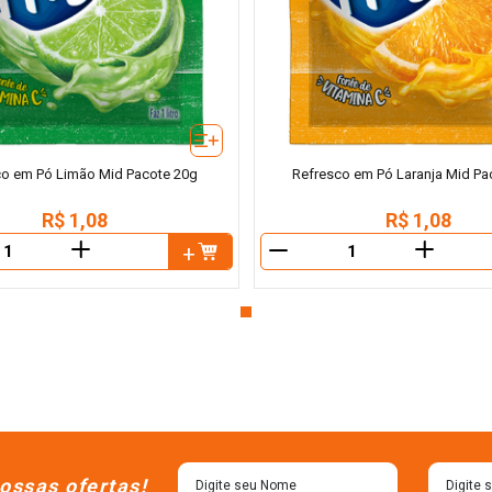
co em Pó Limão Mid Pacote 20g
Refresco em Pó Laranja Mid Pa
R$
1
,
08
R$
1
,
08
＋
＋
－
ossas ofertas!