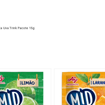
a Uva Trink Pacote 15g