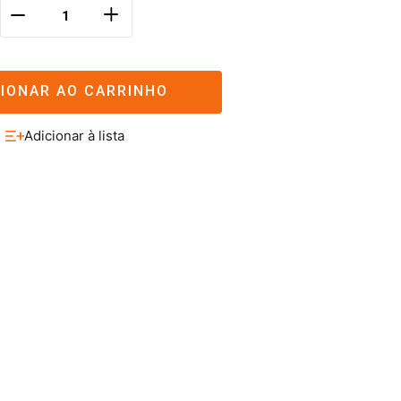
＋
－
CIONAR AO CARRINHO