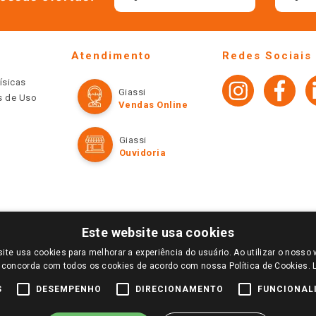
Atendimento
Redes Sociais
ísicas
Giassi
os de Uso
Vendas Online
Giassi
Ouvidoria
Este website usa cookies
ite usa cookies para melhorar a experiência do usuário. Ao utilizar o nosso 
LOGIN E SELECIONE A LOJA DE SUA PREFERÊNCIA. SOMENTE APÓS O LOGIN, OS PREÇOS
 concorda com todos os cookies de acordo com nossa Política de Cookies.
TE SÃO VÁLIDOS APENAS PARA COMPRAS REALIZADAS NO GIASSI.COM.BR E NA LOJA SE
NDAS ONLINE DIVULGADOS NO SITE PREVALECEM ANTE OS DEMAIS EVENTUALMENTE AN
S
DESEMPENHO
DIRECIONAMENTO
FUNCIONAL
DE BUSCAS.
2022 COPYRIGHT - GIASSI SUPERMERCADOS. TODOS OS DIREITOS RESERVADOS.