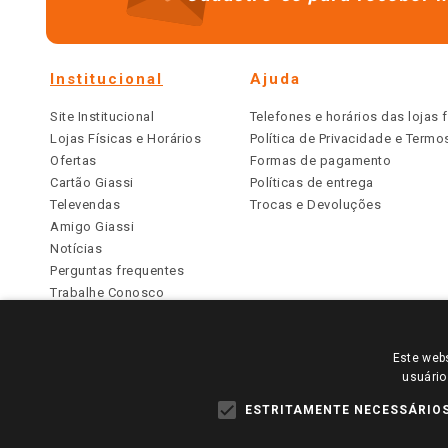
Institucional
Ajuda
Site Institucional
Telefones e horários das lojas f
Lojas Físicas e Horários
Política de Privacidade e Term
Ofertas
Formas de pagamento
Cartão Giassi
Políticas de entrega
Televendas
Trocas e Devoluções
Amigo Giassi
Notícias
Perguntas frequentes
Trabalhe Conosco
Identidade Visual
Este webs
PARA VER OS PREÇOS DA SUA REGIÃO, FAÇA 
usuário
TODOS OS PREÇOS E CONDIÇÕES COMERCIAIS DESTE SI
APLICAM ÀS LOJAS FÍSICAS. OS PREÇOS PARA AS VE
ESTRITAMENTE NECESSÁRIO