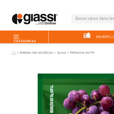
Busca vários itens (ex.: 
TERMOS MAIS BUSC
1
º
leite
ENCARTE LO
CATEGORIAS
2
º
café
Bebidas não alcoólicas
Sucos
Refrescos em Pó
3
º
queijo
4
º
papel higiênico
5
º
chocolate
6
º
arroz
7
º
macarrão
8
º
ovo
9
º
pão