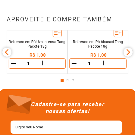
APROVEITE E COMPRE TAMBÉM
Refresco em Pó Uva Intensa Tang
Refresco em Pó Abacaxi Tang
Pacote 18g
Pacote 18g
R$
1
,
08
R$
1
,
08
＋
＋
－
－
Cadastre-se para receber
nossas ofertas!