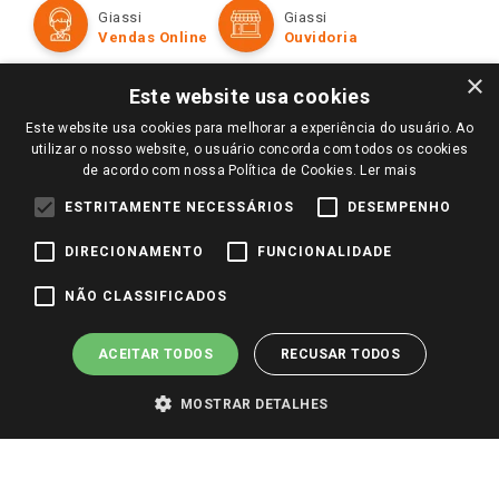
Formas de Pagamento
Giassi
Giassi
Televendas
Políticas de entrega
Vendas Online
Ouvidoria
Amigo Giassi
Trocas e Devoluções
×
Notícias
Este website usa cookies
Perguntas frequentes
Redes Sociais
Este website usa cookies para melhorar a experiência do usuário. Ao
Trabalhe Conosco
utilizar o nosso website, o usuário concorda com todos os cookies
de acordo com nossa Política de Cookies.
Ler mais
Identidade Visual
ESTRITAMENTE NECESSÁRIOS
DESEMPENHO
DIRECIONAMENTO
FUNCIONALIDADE
Pagamento e Segurança
NÃO CLASSIFICADOS
ACEITAR TODOS
RECUSAR TODOS
MOSTRAR DETALHES