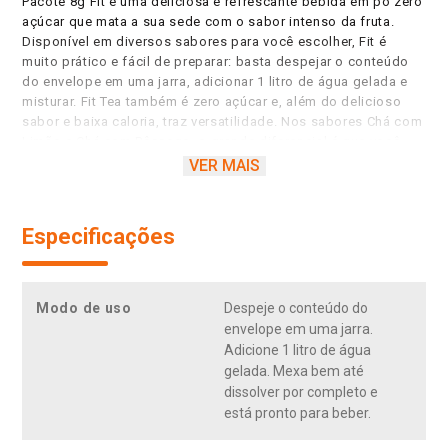
Pacote 8g Fit é uma deliciosa e refrescante bebida em pó zero
açúcar que mata a sua sede com o sabor intenso da fruta.
Disponível em diversos sabores para você escolher, Fit é
muito prático e fácil de preparar: basta despejar o conteúdo
do envelope em uma jarra, adicionar 1 litro de água gelada e
misturar. Fit Tea também é zero açúcar e, além do delicioso
sabor e baixa caloria, traz versatilidade. Nos sabores Chá com
Limão e Chá com Pêssego, o grande diferencial é que você
pode escolher se quer tomar frio ou quente. Basta adicionar 1l
VER MAIS
de água e misturar. Afinal, Fit é a sua melhor escolha a
qualquer hora do dia! Fit. A melhor escolha é a sua. Zero
açúcar. Baixo em calorias. Sabor da fruta.
Especificações
Modo de uso
Despeje o conteúdo do
envelope em uma jarra.
Adicione 1 litro de água
gelada. Mexa bem até
dissolver por completo e
está pronto para beber.