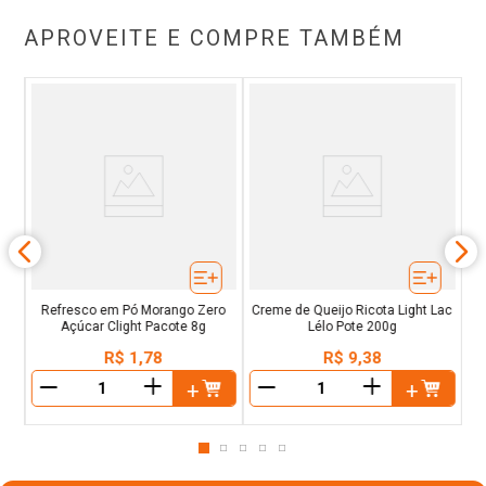
APROVEITE E COMPRE TAMBÉM
ro
Ad
Refresco em Pó Morango Zero
Creme de Queijo Ricota Light Lac
Açúcar Clight Pacote 8g
Lélo Pote 200g
R$
1
,
78
R$
9
,
38
＋
＋
－
－