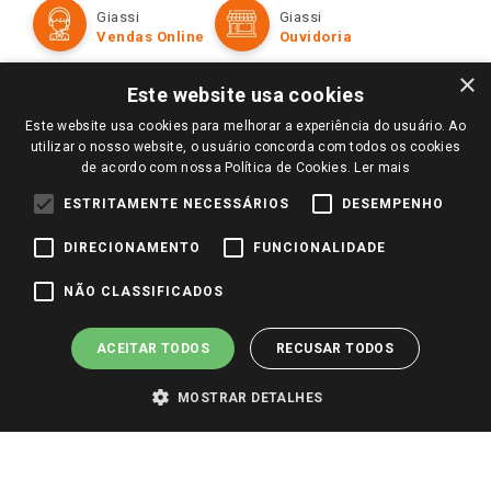
Formas de Pagamento
Giassi
Giassi
Televendas
Políticas de entrega
Vendas Online
Ouvidoria
Amigo Giassi
Trocas e Devoluções
×
Notícias
Este website usa cookies
Perguntas frequentes
Redes Sociais
Este website usa cookies para melhorar a experiência do usuário. Ao
Trabalhe Conosco
utilizar o nosso website, o usuário concorda com todos os cookies
de acordo com nossa Política de Cookies.
Ler mais
Identidade Visual
ESTRITAMENTE NECESSÁRIOS
DESEMPENHO
DIRECIONAMENTO
FUNCIONALIDADE
Pagamento e Segurança
NÃO CLASSIFICADOS
ACEITAR TODOS
RECUSAR TODOS
MOSTRAR DETALHES