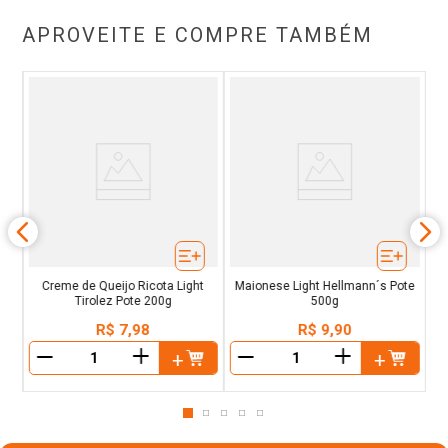
APROVEITE E COMPRE TAMBÉM
ro
Creme de Queijo Ricota Light
Maionese Light Hellmann´s Pote
Tirolez Pote 200g
500g
R$
7
,
98
R$
9
,
90
＋
＋
－
－