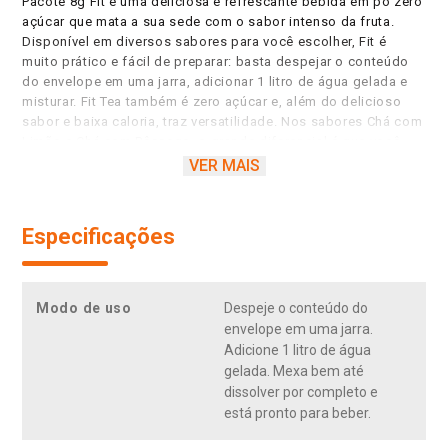
Pacote 8g Fit é uma deliciosa e refrescante bebida em pó zero
açúcar que mata a sua sede com o sabor intenso da fruta.
Disponível em diversos sabores para você escolher, Fit é
muito prático e fácil de preparar: basta despejar o conteúdo
do envelope em uma jarra, adicionar 1 litro de água gelada e
misturar. Fit Tea também é zero açúcar e, além do delicioso
sabor e baixa caloria, traz versatilidade. Nos sabores Chá com
Limão e Chá com Pêssego, o grande diferencial é que você
pode escolher se quer tomar frio ou quente. Basta adicionar 1l
VER MAIS
de água e misturar. Afinal, Fit é a sua melhor escolha a
qualquer hora do dia! Fit. A melhor escolha é a sua. Zero
açúcar. Baixo em calorias. Sabor da fruta.
Especificações
Modo de uso
Despeje o conteúdo do
envelope em uma jarra.
Adicione 1 litro de água
gelada. Mexa bem até
dissolver por completo e
está pronto para beber.