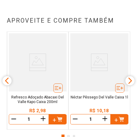
APROVEITE E COMPRE TAMBÉM
u
N
ixa
Refresco Adoçado Abacaxi Del
Néctar Pêssego Del Valle Caixa 1l
Valle Kapo Caixa 200ml
R$
2
,
98
R$
10
,
18
＋
＋
－
－