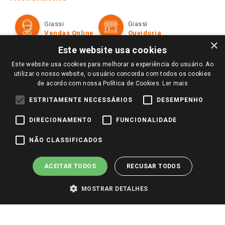
Política de Privacidade e Termos de Uso
Cartão Giassi
Formas de Pagamento
Giassi
Giassi
Televendas
Políticas de entrega
Vendas Online
Ouvidoria
Amigo Giassi
×
Trocas e Devoluções
Este website usa cookies
Notícias
Este website usa cookies para melhorar a experiência do usuário. Ao
Perguntas frequentes
Redes Sociais
utilizar o nosso website, o usuário concorda com todos os cookies
Trabalhe Conosco
de acordo com nossa Política de Cookies.
Ler mais
Identidade Visual
ESTRITAMENTE NECESSÁRIOS
DESEMPENHO
DIRECIONAMENTO
FUNCIONALIDADE
Pagamento e Segurança
NÃO CLASSIFICADOS
ACEITAR TODOS
RECUSAR TODOS
MOSTRAR DETALHES