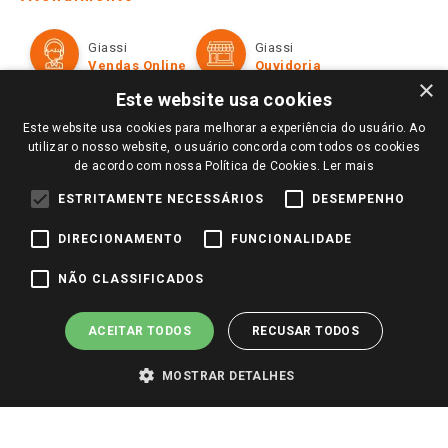
Política de Privacidade e Termos de Uso
Cartão Giassi
Formas de Pagamento
Giassi
Giassi
Televendas
Políticas de entrega
Vendas Online
Ouvidoria
Amigo Giassi
×
Trocas e Devoluções
Este website usa cookies
Notícias
Este website usa cookies para melhorar a experiência do usuário. Ao
Perguntas frequentes
Redes Sociais
utilizar o nosso website, o usuário concorda com todos os cookies
Trabalhe Conosco
de acordo com nossa Política de Cookies.
Ler mais
Identidade Visual
ESTRITAMENTE NECESSÁRIOS
DESEMPENHO
DIRECIONAMENTO
FUNCIONALIDADE
Pagamento e Segurança
NÃO CLASSIFICADOS
ACEITAR TODOS
RECUSAR TODOS
MOSTRAR DETALHES