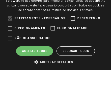
Este website usa cookies para melhorar a experiência do usuário. Ao
Perguntas frequentes
Redes Sociais
utilizar o nosso website, o usuário concorda com todos os cookies
Trabalhe Conosco
de acordo com nossa Política de Cookies.
Ler mais
Identidade Visual
ESTRITAMENTE NECESSÁRIOS
DESEMPENHO
DIRECIONAMENTO
FUNCIONALIDADE
Pagamento e Segurança
NÃO CLASSIFICADOS
ACEITAR TODOS
RECUSAR TODOS
MOSTRAR DETALHES
PARA VER OS PREÇOS DA SUA REGIÃO, FAÇA LOGIN E SELECIONE A LOJA DE
SUA PREFERÊNCIA. SOMENTE APÓS O LOGIN, OS PREÇOS DA SUA REGIÃO OU
LOJA SERÃO CARREGADOS.