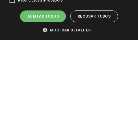
NÃO CLASSIFICADOS
ACEITAR TODOS
RECUSAR TODOS
MOSTRAR DETALHES
PARA VER OS PREÇOS DA SUA REGIÃO, FAÇA LOGIN E SELECIONE A LOJA DE
SUA PREFERÊNCIA. SOMENTE APÓS O LOGIN, OS PREÇOS DA SUA REGIÃO OU
LOJA SERÃO CARREGADOS.
TODOS OS PREÇOS E CONDIÇÕES COMERCIAIS DESTE SITE SÃO VÁLIDOS APENAS
PARA COMPRAS REALIZADAS NO GIASSI.COM.BR E NA LOJA SELECIONADA
APÓS O LOGIN, E NÃO NECESSARIAMENTE SE APLICAM ÀS LOJAS FÍSICAS. OS
PREÇOS PARA AS VENDAS ONLINE DIVULGADOS NO SITE PREVALECEM ANTE
OS DEMAIS EVENTUALMENTE ANUNCIADOS EM OUTROS MEIOS DE
COMUNICAÇÃO E SITES DE BUSCAS.
2022 COPYRIGHT - GIASSI SUPERMERCADOS. TODOS OS DIREITOS RESERVADOS.