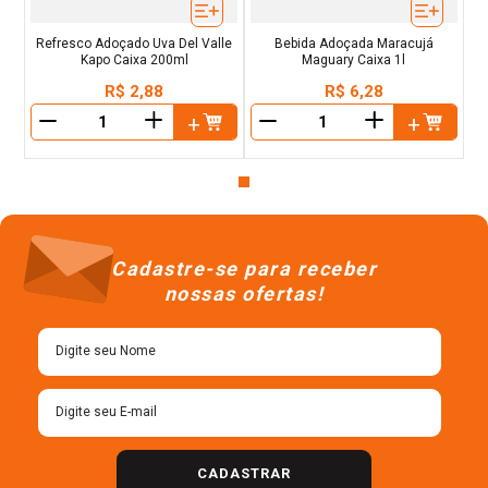
Refresco Adoçado Uva Del Valle
Bebida Adoçada Maracujá
Kapo Caixa 200ml
Maguary Caixa 1l
R$
2
,
88
R$
6
,
28
＋
＋
－
－
Cadastre-se para receber
nossas ofertas!
CADASTRAR