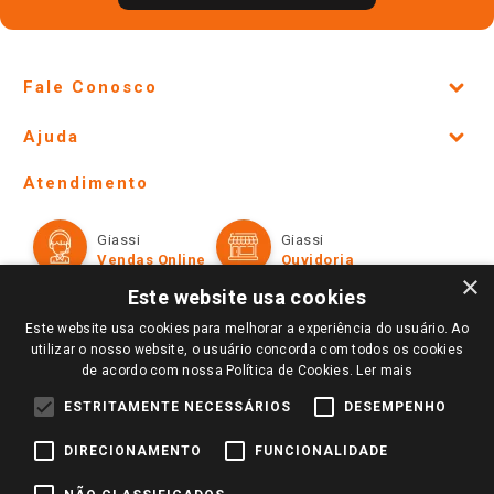
Fale Conosco
Site Institucional
Ajuda
Lojas Físicas e Horários
Telefones e horários das lojas físicas
Ofertas
Atendimento
Política de Privacidade e Termos de Uso
Cartão Giassi
Formas de Pagamento
Giassi
Giassi
Televendas
Políticas de entrega
Vendas Online
Ouvidoria
Amigo Giassi
×
Trocas e Devoluções
Este website usa cookies
Notícias
Este website usa cookies para melhorar a experiência do usuário. Ao
Perguntas frequentes
Redes Sociais
utilizar o nosso website, o usuário concorda com todos os cookies
Trabalhe Conosco
de acordo com nossa Política de Cookies.
Ler mais
Identidade Visual
ESTRITAMENTE NECESSÁRIOS
DESEMPENHO
DIRECIONAMENTO
FUNCIONALIDADE
Pagamento e Segurança