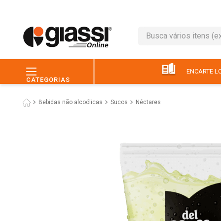
Busca vários itens (ex.: 
TERMOS MAIS BUSC
1
º
leite
ENCARTE LO
CATEGORIAS
2
º
café
Bebidas não alcoólicas
Sucos
Néctares
3
º
queijo
4
º
papel higiênico
5
º
chocolate
6
º
pão
7
º
macarrão
8
º
iogurte
9
º
ovo