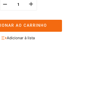
＋
－
CIONAR AO CARRINHO