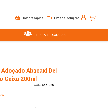
Compra rápida
Lista de compras
TRABALHE CONOSCO
 Adoçado Abacaxi Del
po Caixa 200ml
:
6551980
90/l