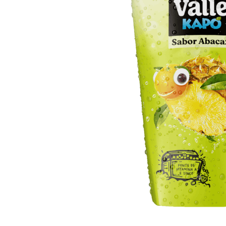
10
º
arroz