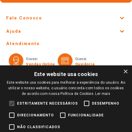
Fale Conosco
Site Institucional
Ajuda
Lojas Físicas e Horários
Telefones e horários das lojas físicas
Ofertas
Atendimento
Política de Privacidade e Termos de Uso
Cartão Giassi
Formas de Pagamento
Giassi
Giassi
Televendas
Políticas de entrega
Vendas Online
Ouvidoria
Amigo Giassi
×
Trocas e Devoluções
Este website usa cookies
Notícias
Este website usa cookies para melhorar a experiência do usuário. Ao
Perguntas frequentes
Redes Sociais
utilizar o nosso website, o usuário concorda com todos os cookies
Trabalhe Conosco
de acordo com nossa Política de Cookies.
Ler mais
Identidade Visual
ESTRITAMENTE NECESSÁRIOS
DESEMPENHO
DIRECIONAMENTO
FUNCIONALIDADE
Pagamento e Segurança
NÃO CLASSIFICADOS