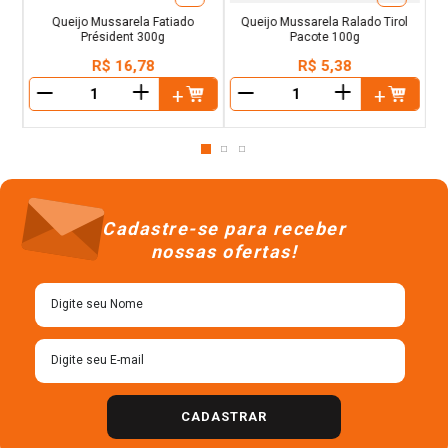
Queijo Mussarela Fatiado
Queijo Mussarela Ralado Tirol
Président 300g
Pacote 100g
R$
16
,
78
R$
5
,
38
＋
＋
－
－
Cadastre-se para receber
nossas ofertas!
CADASTRAR