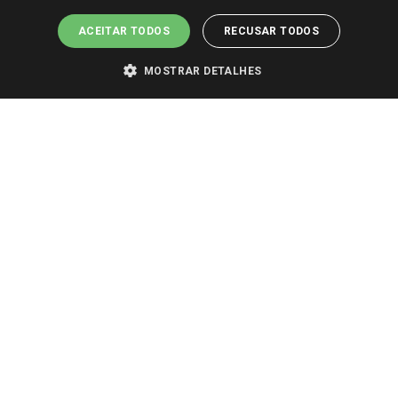
ACEITAR TODOS
RECUSAR TODOS
MOSTRAR DETALHES
PARA VER OS PREÇOS DA SUA REGIÃO, FAÇA LOGIN E SELECIONE A LOJA DE
SUA PREFERÊNCIA. SOMENTE APÓS O LOGIN, OS PREÇOS DA SUA REGIÃO OU
LOJA SERÃO CARREGADOS.
TODOS OS PREÇOS E CONDIÇÕES COMERCIAIS DESTE SITE SÃO VÁLIDOS APENAS
PARA COMPRAS REALIZADAS NO GIASSI.COM.BR E NA LOJA SELECIONADA
APÓS O LOGIN, E NÃO NECESSARIAMENTE SE APLICAM ÀS LOJAS FÍSICAS. OS
PREÇOS PARA AS VENDAS ONLINE DIVULGADOS NO SITE PREVALECEM ANTE
OS DEMAIS EVENTUALMENTE ANUNCIADOS EM OUTROS MEIOS DE
COMUNICAÇÃO E SITES DE BUSCAS.
2022 COPYRIGHT - GIASSI SUPERMERCADOS. TODOS OS DIREITOS RESERVADOS.