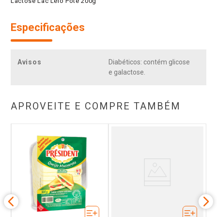
Lactose Lac Lélo Pote 200g
Especificações
Avisos
Diabéticos: contém glicose
e galactose.
APROVEITE E COMPRE TAMBÉM
tal
Qu