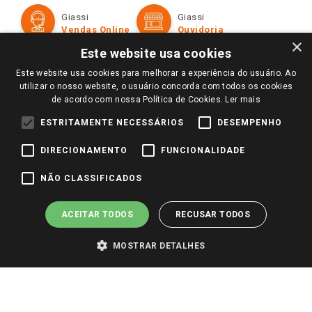
Formas de Pagamento
Giassi
Giassi
Televendas
Políticas de entrega
Vendas Online
Ouvidoria
Amigo Giassi
×
Trocas e Devoluções
Este website usa cookies
Notícias
Este website usa cookies para melhorar a experiência do usuário. Ao
Perguntas frequentes
Redes Sociais
utilizar o nosso website, o usuário concorda com todos os cookies
Trabalhe Conosco
de acordo com nossa Política de Cookies.
Ler mais
Identidade Visual
ESTRITAMENTE NECESSÁRIOS
DESEMPENHO
DIRECIONAMENTO
FUNCIONALIDADE
Pagamento e Segurança
NÃO CLASSIFICADOS
ACEITAR TODOS
RECUSAR TODOS
MOSTRAR DETALHES