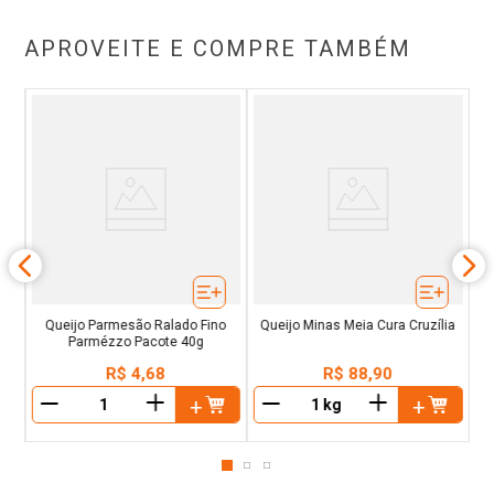
APROVEITE E COMPRE TAMBÉM
 Kg
Ri
Queijo Parmesão Ralado Fino
Queijo Minas Meia Cura Cruzília
Parmézzo Pacote 40g
R$
4
,
68
R$
88
,
90
＋
＋
－
－