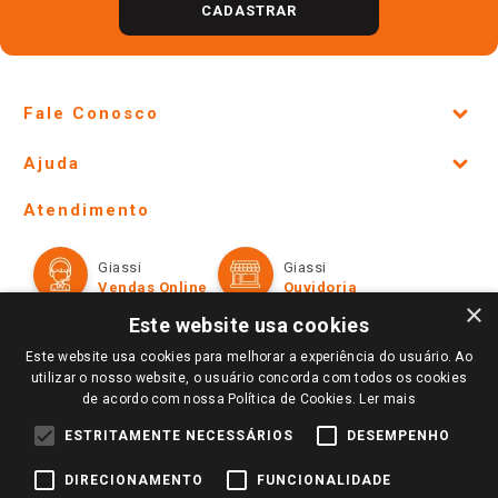
CADASTRAR
Fale Conosco
Site Institucional
Ajuda
Lojas Físicas e Horários
Telefones e horários das lojas físicas
Ofertas
Atendimento
Política de Privacidade e Termos de Uso
Cartão Giassi
Formas de Pagamento
Giassi
Giassi
Televendas
Políticas de entrega
Vendas Online
Ouvidoria
Amigo Giassi
×
Trocas e Devoluções
Este website usa cookies
Notícias
Este website usa cookies para melhorar a experiência do usuário. Ao
Perguntas frequentes
Redes Sociais
utilizar o nosso website, o usuário concorda com todos os cookies
Trabalhe Conosco
de acordo com nossa Política de Cookies.
Ler mais
Identidade Visual
ESTRITAMENTE NECESSÁRIOS
DESEMPENHO
DIRECIONAMENTO
FUNCIONALIDADE