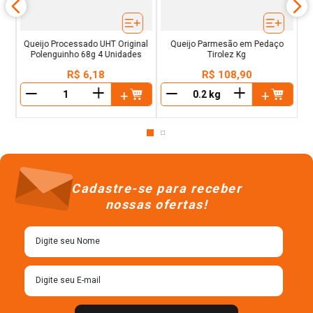
Queijo Processado UHT Original
Queijo Parmesão em Pedaço
Polenguinho 68g 4 Unidades
Tirolez Kg
R$
6
,
18
R$
108
,
90
＋
＋
－
－
Cadastre-se para receber
nossas ofertas!