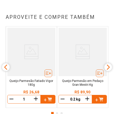
APROVEITE E COMPRE TAMBÉM
o
Queijo Parmesão Fatiado Vigor
Queijo Parmesão em Pedaço
180g
Gran Mestri Kg
R$
26
,
68
R$
89
,
90
＋
＋
－
－