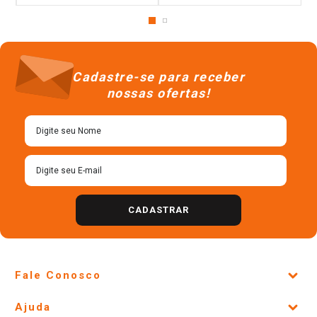
Queijo Gouda Fatiado Président
Queijo Parmesão em Pedaço
130g
Tirolez Kg
R$
10
,
78
R$
108
,
90
＋
＋
－
－
Cadastre-se para receber
nossas ofertas!