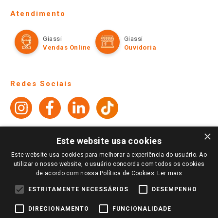
CADASTRAR
Fale Conosco
Site Institucional
Ajuda
Lojas Físicas e Horários
Telefones e horários das lojas físicas
Ofertas
Atendimento
Política de Privacidade e Termos de Uso
Cartão Giassi
Formas de Pagamento
Giassi
Giassi
Televendas
Políticas de entrega
Vendas Online
Ouvidoria
Amigo Giassi
×
Trocas e Devoluções
Este website usa cookies
Notícias
Este website usa cookies para melhorar a experiência do usuário. Ao
Perguntas frequentes
Redes Sociais
utilizar o nosso website, o usuário concorda com todos os cookies
Trabalhe Conosco
de acordo com nossa Política de Cookies.
Ler mais
Identidade Visual
ESTRITAMENTE NECESSÁRIOS
DESEMPENHO
DIRECIONAMENTO
FUNCIONALIDADE