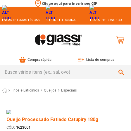
Clique aqui para inserir seu CEP
ENCARTE LOJAS FÍSICAS
SITE INSTITUCIONAL
TRABALHE CONOSCO
Compra rápida
Lista de compras
Busca vários itens (ex.: sal, ovo)
Frios e Laticínios
Queijos
Especiais
Queijo Processado Fatiado Catupiry 180g
:
1623001