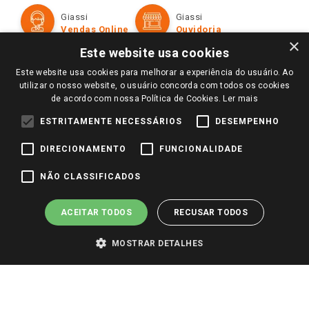
Formas de Pagamento
Giassi
Giassi
Televendas
Políticas de entrega
Vendas Online
Ouvidoria
Amigo Giassi
×
Trocas e Devoluções
Este website usa cookies
Notícias
Este website usa cookies para melhorar a experiência do usuário. Ao
Perguntas frequentes
Redes Sociais
utilizar o nosso website, o usuário concorda com todos os cookies
Trabalhe Conosco
de acordo com nossa Política de Cookies.
Ler mais
Identidade Visual
ESTRITAMENTE NECESSÁRIOS
DESEMPENHO
DIRECIONAMENTO
FUNCIONALIDADE
Pagamento e Segurança
NÃO CLASSIFICADOS
ACEITAR TODOS
RECUSAR TODOS
MOSTRAR DETALHES