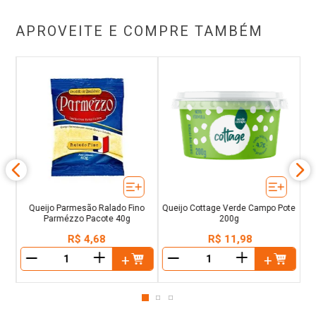
APROVEITE E COMPRE TAMBÉM
s
Ri
Queijo Parmesão Ralado Fino
Queijo Cottage Verde Campo Pote
Parmézzo Pacote 40g
200g
R$
4
,
68
R$
11
,
98
＋
＋
－
－