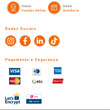
Formas de Pagamento
Giassi
Giassi
Televendas
Políticas de entrega
Vendas Online
Ouvidoria
Amigo Giassi
Trocas e Devoluções
Notícias
Perguntas frequentes
Redes Sociais
Trabalhe Conosco
Identidade Visual
Pagamento e Segurança