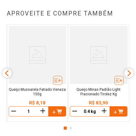
APROVEITE E COMPRE TAMBÉM
Kg
Q
Queijo Mussarela Fatiado Veneza
Queijo Minas Padrão Light
150g
Fracionado Tirolez Kg
R$
8
,
18
R$
83
,
90
＋
＋
－
－