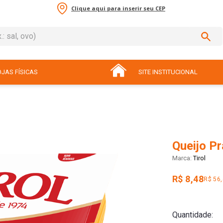
Clique aqui para inserir seu CEP
sal, ovo)
ADOS
JAS FÍSICAS
SITE INSTITUCIONAL
Queijo Pr
Tirol
R$ 8,48
R$ 56
Quantidade