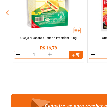
Queijo Mussarela Fatiado Président 300g
Que
R$
16
,
78
＋
－
－
Cadastre-se para receber n