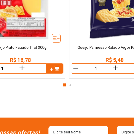
ijo Prato Fatiado Tirol 300g
Queijo Parmesão Ralado Vigor P
R$
16
,
78
R$
5
,
48
＋
＋
－
ossas ofertas!