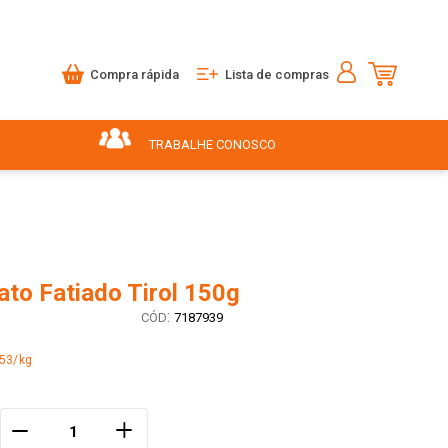
Compra rápida
Lista de compras
TRABALHE CONOSCO
ato Fatiado Tirol 150g
:
7187939
,53/kg
＋
－