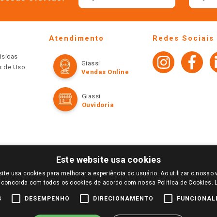
Atendimento
Redes Sociais
ísicas
Giassi
os de Uso
Vendas Online
Giassi
Ouvidoria
Este website usa cookies
ite usa cookies para melhorar a experiência do usuário. Ao utilizar o nosso 
LOGIN E SELECIONE A LOJA DE SUA PREFERÊNCIA. SOMENTE APÓS O LOGIN, OS PREÇOS
 concorda com todos os cookies de acordo com nossa Política de Cookies.
TE SÃO VÁLIDOS APENAS PARA COMPRAS REALIZADAS NO GIASSI.COM.BR E NA LOJA SE
NDAS ONLINE DIVULGADOS NO SITE PREVALECEM ANTE OS DEMAIS EVENTUALMENTE AN
S
DESEMPENHO
DIRECIONAMENTO
FUNCIONAL
DE BUSCAS.
2022 COPYRIGHT - GIASSI SUPERMERCADOS. TODOS OS DIREITOS RESERVADOS.