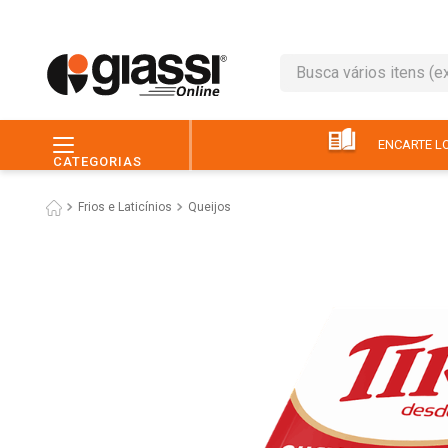
Busca vários itens (ex.: 
TERMOS MAIS BUSC
1
º
café
ENCARTE LO
CATEGORIAS
2
º
leite
Frios e Laticínios
Queijos
3
º
queijo
4
º
papel higiênico
5
º
chocolate
6
º
macarrão
7
º
arroz
8
º
pão
9
º
ovo