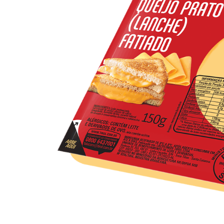
10
º
iogurte