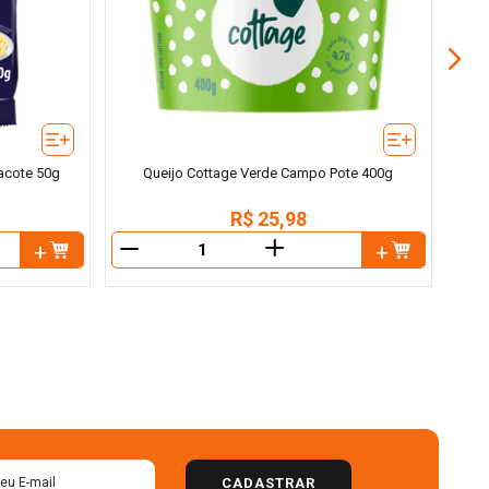
acote 50g
Queijo Cottage Verde Campo Pote 400g
R$
25
,
98
＋
－
－
CADASTRAR