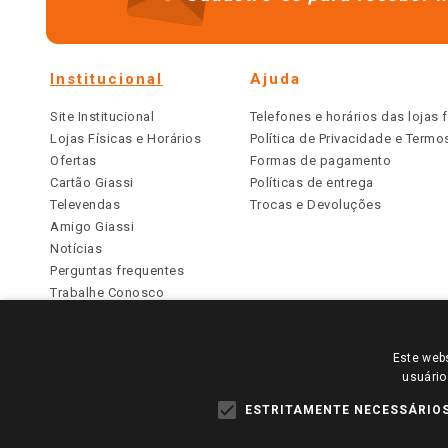
Institucional
Ajuda
Site Institucional
Telefones e horários das lojas f
Lojas Físicas e Horários
Política de Privacidade e Term
Ofertas
Formas de pagamento
Cartão Giassi
Políticas de entrega
Televendas
Trocas e Devoluções
Amigo Giassi
Notícias
Perguntas frequentes
Trabalhe Conosco
Identidade Visual
Este webs
PARA VER OS PREÇOS DA SUA REGIÃO, FAÇA 
usuário
TODOS OS PREÇOS E CONDIÇÕES COMERCIAIS DESTE SI
APLICAM ÀS LOJAS FÍSICAS. OS PREÇOS PARA AS VE
ESTRITAMENTE NECESSÁRIO