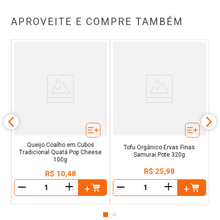
APROVEITE E COMPRE TAMBÉM
s
Queijo Coalho em Cubos
Tofu Orgânico Ervas Finas
Tradicional Quatá Pop Cheese
Samurai Pote 320g
100g
R$
25
,
98
R$
10
,
48
＋
＋
－
－