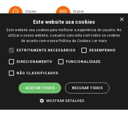
Política de Privacidade e Termos de Uso
Cartão Giassi
Formas de Pagamento
Giassi
Giassi
Televendas
Políticas de entrega
Vendas Online
Ouvidoria
×
Amigo Giassi
Este website usa cookies
Trocas e Devoluções
Notícias
Este website usa cookies para melhorar a experiência do usuário. Ao
Perguntas frequentes
utilizar o nosso website, o usuário concorda com todos os cookies
Redes Sociais
de acordo com nossa Política de Cookies.
Ler mais
Trabalhe Conosco
ESTRITAMENTE NECESSÁRIOS
DESEMPENHO
Identidade Visual
DIRECIONAMENTO
FUNCIONALIDADE
Pagamento e Segurança
NÃO CLASSIFICADOS
ACEITAR TODOS
RECUSAR TODOS
MOSTRAR DETALHES