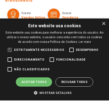
Atendimento
Política de Privacidade e Termos de Uso
Cartão Giassi
Formas de Pagamento
Giassi
Giassi
Televendas
Políticas de entrega
Vendas Online
Ouvidoria
Amigo Giassi
×
Trocas e Devoluções
Este website usa cookies
Notícias
Este website usa cookies para melhorar a experiência do usuário. Ao
Perguntas frequentes
Redes Sociais
utilizar o nosso website, o usuário concorda com todos os cookies
Trabalhe Conosco
de acordo com nossa Política de Cookies.
Ler mais
Identidade Visual
ESTRITAMENTE NECESSÁRIOS
DESEMPENHO
DIRECIONAMENTO
FUNCIONALIDADE
Pagamento e Segurança
NÃO CLASSIFICADOS
ACEITAR TODOS
RECUSAR TODOS
MOSTRAR DETALHES