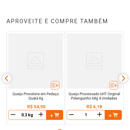
APROVEITE E COMPRE TAMBÉM
g
Q
Queijo Provolone em Pedaço
Queijo Processado UHT Original
Quatá Kg
Polenguinho 68g 4 Unidades
R$
54
,
90
R$
6
,
18
＋
＋
－
－