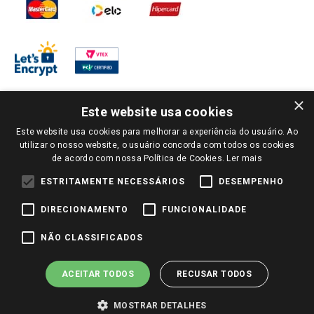
×
Este website usa cookies
Este website usa cookies para melhorar a experiência do usuário. Ao
PARA VER OS PREÇOS DA SUA REGIÃO, FAÇA LOGIN E SELECIONE A LOJA DE
utilizar o nosso website, o usuário concorda com todos os cookies
SUA PREFERÊNCIA. SOMENTE APÓS O LOGIN, OS PREÇOS DA SUA REGIÃO OU
de acordo com nossa Política de Cookies.
Ler mais
LOJA SERÃO CARREGADOS.
TODOS OS PREÇOS E CONDIÇÕES COMERCIAIS DESTE SITE SÃO VÁLIDOS APENAS
ESTRITAMENTE NECESSÁRIOS
DESEMPENHO
PARA COMPRAS REALIZADAS NO GIASSI.COM.BR E NA LOJA SELECIONADA
APÓS O LOGIN, E NÃO NECESSARIAMENTE SE APLICAM ÀS LOJAS FÍSICAS. OS
DIRECIONAMENTO
FUNCIONALIDADE
PREÇOS PARA AS VENDAS ONLINE DIVULGADOS NO SITE PREVALECEM ANTE
OS DEMAIS EVENTUALMENTE ANUNCIADOS EM OUTROS MEIOS DE
COMUNICAÇÃO E SITES DE BUSCAS.
NÃO CLASSIFICADOS
2022 COPYRIGHT - GIASSI SUPERMERCADOS. TODOS OS DIREITOS RESERVADOS.
ACEITAR TODOS
RECUSAR TODOS
MOSTRAR DETALHES