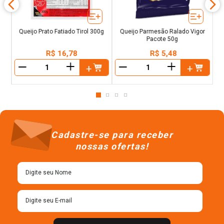
Queijo Prato Fatiado Tirol 300g
Queijo Parmesão Ralado Vigor
Pacote 50g
R$
16
,
78
R$
5
,
48
＋
＋
－
－
Cadastre-se para receber
nossas ofertas!