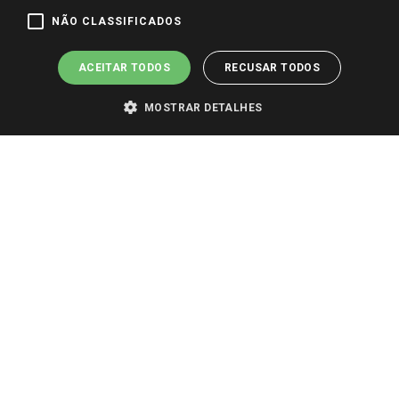
Pagamento e Segurança
NÃO CLASSIFICADOS
ACEITAR TODOS
RECUSAR TODOS
MOSTRAR DETALHES
PARA VER OS PREÇOS DA SUA REGIÃO, FAÇA LOGIN E SELECIONE A LOJA DE
SUA PREFERÊNCIA. SOMENTE APÓS O LOGIN, OS PREÇOS DA SUA REGIÃO OU
LOJA SERÃO CARREGADOS.
TODOS OS PREÇOS E CONDIÇÕES COMERCIAIS DESTE SITE SÃO VÁLIDOS APENAS
PARA COMPRAS REALIZADAS NO GIASSI.COM.BR E NA LOJA SELECIONADA
APÓS O LOGIN, E NÃO NECESSARIAMENTE SE APLICAM ÀS LOJAS FÍSICAS. OS
PREÇOS PARA AS VENDAS ONLINE DIVULGADOS NO SITE PREVALECEM ANTE
OS DEMAIS EVENTUALMENTE ANUNCIADOS EM OUTROS MEIOS DE
COMUNICAÇÃO E SITES DE BUSCAS.
2022 COPYRIGHT - GIASSI SUPERMERCADOS. TODOS OS DIREITOS RESERVADOS.