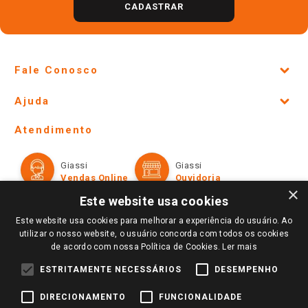
CADASTRAR
Fale Conosco
Site Institucional
Ajuda
Lojas Físicas e Horários
Telefones e horários das lojas físicas
Ofertas
Atendimento
Política de Privacidade e Termos de Uso
Cartão Giassi
Formas de Pagamento
Giassi
Giassi
Televendas
Políticas de entrega
Vendas Online
Ouvidoria
Amigo Giassi
×
Trocas e Devoluções
Este website usa cookies
Notícias
Este website usa cookies para melhorar a experiência do usuário. Ao
Perguntas frequentes
Redes Sociais
utilizar o nosso website, o usuário concorda com todos os cookies
Trabalhe Conosco
de acordo com nossa Política de Cookies.
Ler mais
Identidade Visual
ESTRITAMENTE NECESSÁRIOS
DESEMPENHO
DIRECIONAMENTO
FUNCIONALIDADE