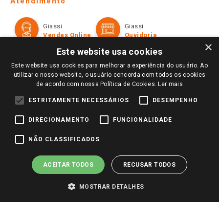
Atendimento
Política de Privacidade e Termos de Uso
Cartão Giassi
Formas de Pagamento
Giassi
Giassi
Televendas
Políticas de entrega
Vendas Online
Ouvidoria
Amigo Giassi
×
Trocas e Devoluções
Este website usa cookies
Notícias
Este website usa cookies para melhorar a experiência do usuário. Ao
Perguntas frequentes
Redes Sociais
utilizar o nosso website, o usuário concorda com todos os cookies
Trabalhe Conosco
de acordo com nossa Política de Cookies.
Ler mais
Identidade Visual
ESTRITAMENTE NECESSÁRIOS
DESEMPENHO
DIRECIONAMENTO
FUNCIONALIDADE
Pagamento e Segurança
NÃO CLASSIFICADOS
ACEITAR TODOS
RECUSAR TODOS
MOSTRAR DETALHES