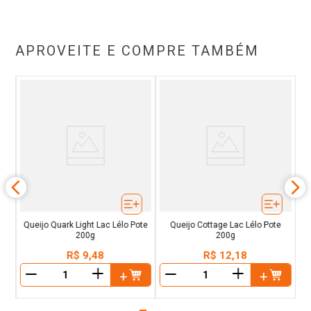
APROVEITE E COMPRE TAMBÉM
t
Q
Queijo Quark Light Lac Lélo Pote
Queijo Cottage Lac Lélo Pote
200g
200g
R$
9
,
48
R$
12
,
18
＋
＋
－
－