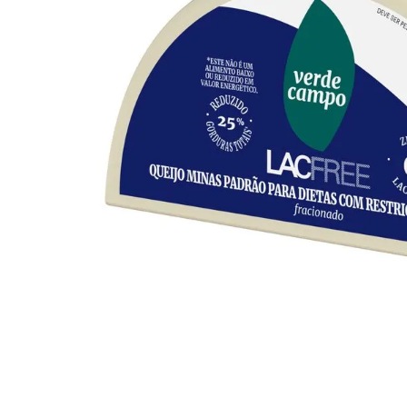
10
º
arroz