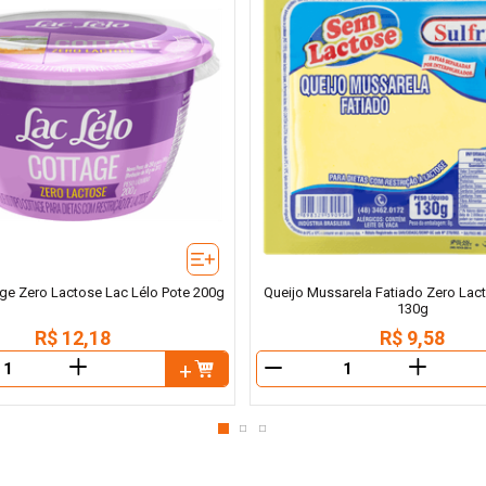
age Zero Lactose Lac Lélo Pote 200g
Queijo Mussarela Fatiado Zero Lact
130g
R$
12
,
18
R$
9
,
58
＋
＋
－