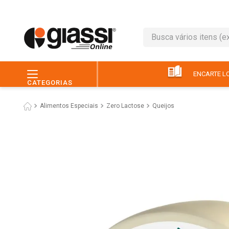
Busca vários itens (ex.: 
TERMOS MAIS BUSC
1
º
leite
ENCARTE LO
CATEGORIAS
2
º
café
Alimentos Especiais
Zero Lactose
Queijos
3
º
queijo
4
º
papel higiênico
5
º
pão
6
º
chocolate
7
º
ovo
8
º
iogurte
9
º
macarrão