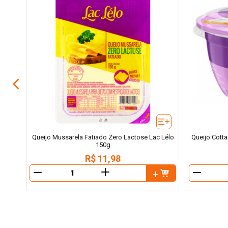
falo
Queijo Mussarela Fatiado Zero Lactose Lac Lélo
Queijo Cott
150g
R$
11
,
98
＋
－
－