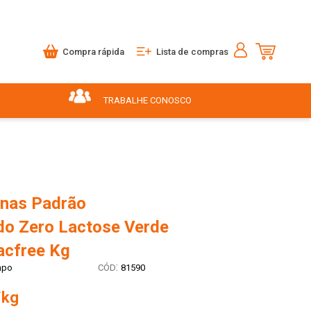
Compra rápida
Lista de compras
TRABALHE CONOSCO
inas Padrão
do Zero Lactose Verde
cfree Kg
:
mpo
81590
/kg