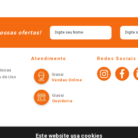
ossas ofertas!
Atendimento
Redes Sociais
ísicas
Giassi
os de Uso
Vendas Online
Giassi
Ouvidoria
Este website usa cookies