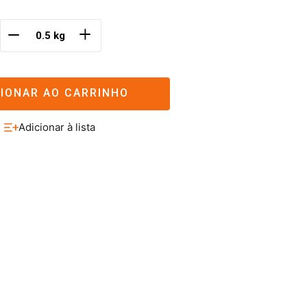
＋
－
CIONAR AO CARRINHO