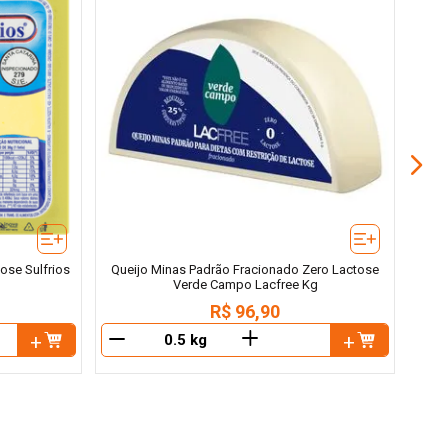
Quei
ose Sulfrios
Queijo Minas Padrão Fracionado Zero Lactose
Verde Campo Lacfree Kg
R$
96
,
90
＋
－
－