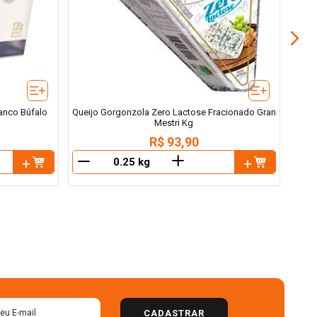
ranco Búfalo
Queijo Gorgonzola Zero Lactose Fracionado Gran
Mestri Kg
R$
93
,
90
＋
－
－
CADASTRAR