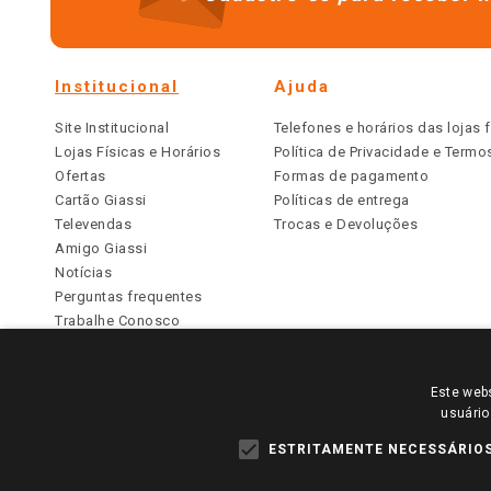
Institucional
Ajuda
Site Institucional
Telefones e horários das lojas f
Lojas Físicas e Horários
Política de Privacidade e Term
Ofertas
Formas de pagamento
Cartão Giassi
Políticas de entrega
Televendas
Trocas e Devoluções
Amigo Giassi
Notícias
Perguntas frequentes
Trabalhe Conosco
Identidade Visual
Este webs
PARA VER OS PREÇOS DA SUA REGIÃO, FAÇA 
usuário
TODOS OS PREÇOS E CONDIÇÕES COMERCIAIS DESTE SI
APLICAM ÀS LOJAS FÍSICAS. OS PREÇOS PARA AS VE
ESTRITAMENTE NECESSÁRIO