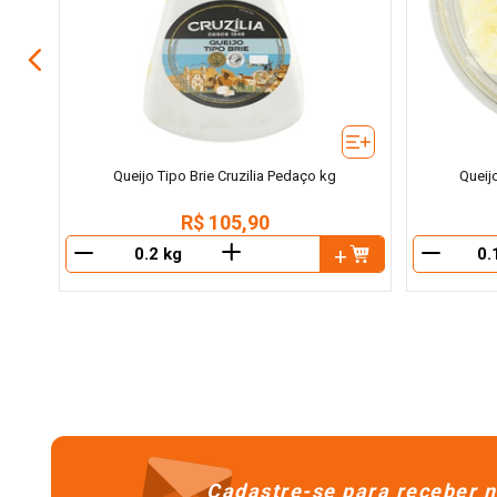
Queijo Tipo Brie Cruzilia Pedaço kg
Queij
R$
105
,
90
＋
－
－
Cadastre-se para receber n