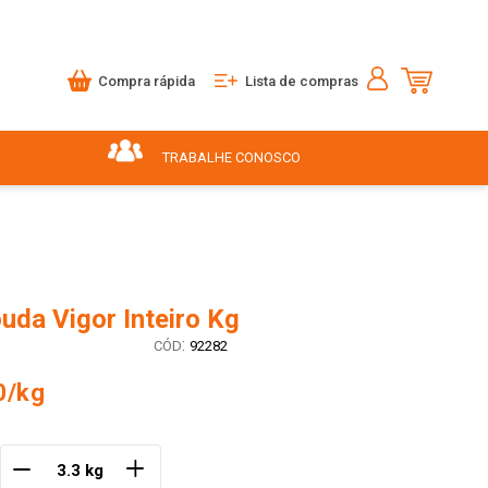
Compra rápida
Lista de compras
TRABALHE CONOSCO
uda Vigor Inteiro Kg
:
92282
0/kg
＋
－