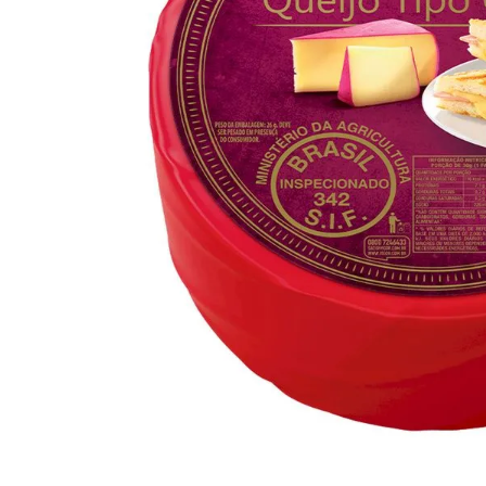
10
º
arroz