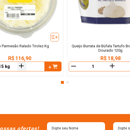
o Parmesão Ralado Tirolez Kg
Queijo Burrata de Búfala Tartufo B
Dourado 120g
R$
116
,
90
R$
18
,
98
＋
＋
－
ossas ofertas!