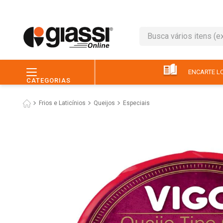
Busca vários itens (ex.: 
TERMOS MAIS BUSC
1
º
leite
ENCARTE LO
CATEGORIAS
2
º
café
Frios e Laticínios
Queijos
Especiais
3
º
queijo
4
º
papel higiênico
5
º
chocolate
6
º
pão
7
º
macarrão
8
º
iogurte
9
º
ovo