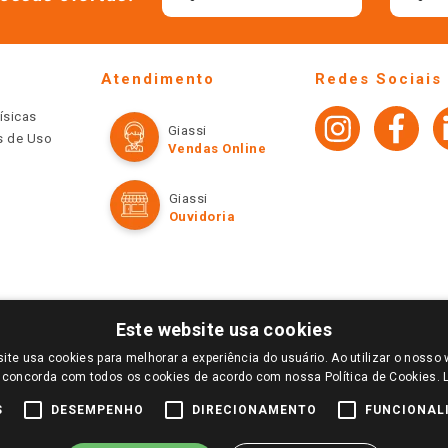
Atendimento
Redes Sociais
ísicas
Giassi
os de Uso
Vendas Online
Giassi
Ouvidoria
Este website usa cookies
ite usa cookies para melhorar a experiência do usuário. Ao utilizar o nosso 
LOGIN E SELECIONE A LOJA DE SUA PREFERÊNCIA. SOMENTE APÓS O LOGIN, OS PREÇOS
 concorda com todos os cookies de acordo com nossa Política de Cookies.
TE SÃO VÁLIDOS APENAS PARA COMPRAS REALIZADAS NO GIASSI.COM.BR E NA LOJA SE
NDAS ONLINE DIVULGADOS NO SITE PREVALECEM ANTE OS DEMAIS EVENTUALMENTE AN
S
DESEMPENHO
DIRECIONAMENTO
FUNCIONAL
DE BUSCAS.
2022 COPYRIGHT - GIASSI SUPERMERCADOS. TODOS OS DIREITOS RESERVADOS.