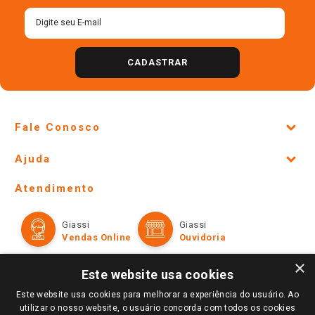
CADASTRAR
Fale Conosco
Site Institucional
Ajuda
Lojas Físicas e Horários
Telefones e horários das lojas físicas
Ofertas
Atendimento
Política de Privacidade e Termos de Uso
Cartão Giassi
Formas de Pagamento
Giassi
Giassi
Televendas
Políticas de entrega
Vendas Online
Ouvidoria
Amigo Giassi
Trocas e Devoluções
×
Notícias
Este website usa cookies
Perguntas frequentes
Redes Sociais
Este website usa cookies para melhorar a experiência do usuário. Ao
Trabalhe Conosco
utilizar o nosso website, o usuário concorda com todos os cookies