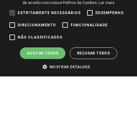
de acordo com nossa Política de Cookies.
Ler mais
Identidade Visual
ESTRITAMENTE NECESSÁRIOS
DESEMPENHO
DIRECIONAMENTO
FUNCIONALIDADE
Pagamento e Segurança
NÃO CLASSIFICADOS
ACEITAR TODOS
RECUSAR TODOS
MOSTRAR DETALHES
PARA VER OS PREÇOS DA SUA REGIÃO, FAÇA LOGIN E SELECIONE A LOJA DE
SUA PREFERÊNCIA. SOMENTE APÓS O LOGIN, OS PREÇOS DA SUA REGIÃO OU
LOJA SERÃO CARREGADOS.
TODOS OS PREÇOS E CONDIÇÕES COMERCIAIS DESTE SITE SÃO VÁLIDOS APENAS
PARA COMPRAS REALIZADAS NO GIASSI.COM.BR E NA LOJA SELECIONADA
APÓS O LOGIN, E NÃO NECESSARIAMENTE SE APLICAM ÀS LOJAS FÍSICAS. OS