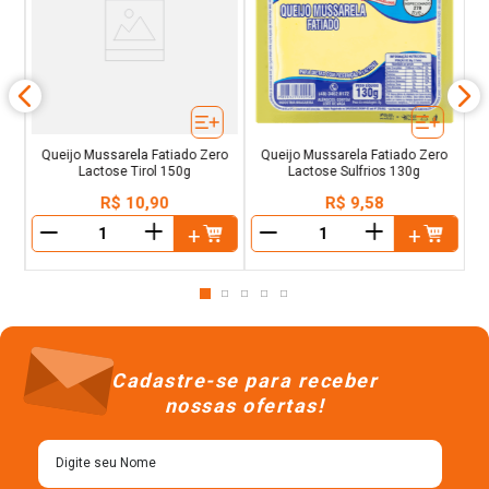
Q
o
g
Queijo Mussarela Fatiado Zero
Queijo Mussarela Fatiado Zero
Lactose Tirol 150g
Lactose Sulfrios 130g
R$
10
,
90
R$
9
,
58
＋
＋
－
－
Cadastre-se para receber
nossas ofertas!