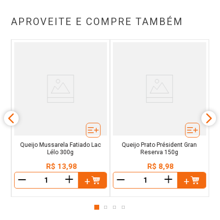
APROVEITE E COMPRE TAMBÉM
Q
0g
Queijo Mussarela Fatiado Lac
Queijo Prato Président Gran
Lélo 300g
Reserva 150g
R$
13
,
98
R$
8
,
98
＋
＋
－
－