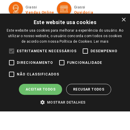
Formas de Pagamento
Giassi
Giassi
Televendas
Políticas de entrega
Vendas Online
Ouvidoria
Amigo Giassi
×
Trocas e Devoluções
Este website usa cookies
Notícias
Este website usa cookies para melhorar a experiência do usuário. Ao
Perguntas frequentes
Redes Sociais
utilizar o nosso website, o usuário concorda com todos os cookies
Trabalhe Conosco
de acordo com nossa Política de Cookies.
Ler mais
Identidade Visual
ESTRITAMENTE NECESSÁRIOS
DESEMPENHO
DIRECIONAMENTO
FUNCIONALIDADE
Pagamento e Segurança
NÃO CLASSIFICADOS
ACEITAR TODOS
RECUSAR TODOS
MOSTRAR DETALHES