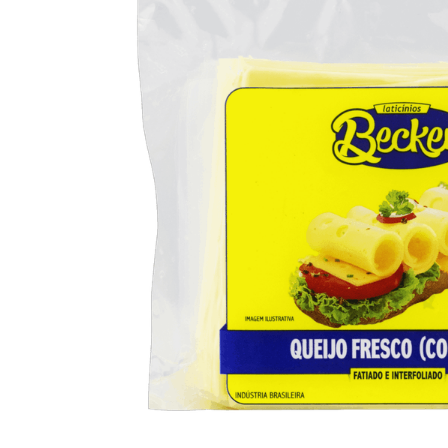
10
º
arroz