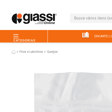
Busca vários itens (ex.: 
TERMOS MAIS BUSC
1
º
leite
ENCARTE LO
CATEGORIAS
2
º
café
Frios e Laticínios
Queijos
3
º
queijo
4
º
papel higiênico
5
º
chocolate
6
º
pão
7
º
macarrão
8
º
iogurte
9
º
ovo