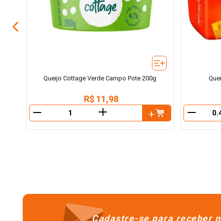
Queijo Cottage Verde Campo Pote 200g
Quei
R$
11
,
98
＋
－
－
Cadastre-se para receber n