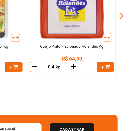
ol Kg
Queijo Prato Fracionado Holandês Kg
R$
64
,
90
＋
－
－
CADASTRAR