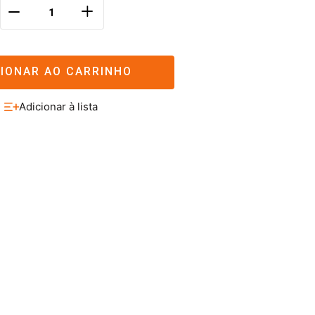
＋
－
CIONAR AO CARRINHO