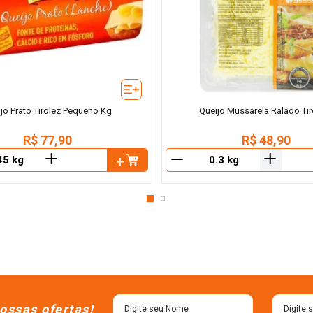
jo Prato Tirolez Pequeno Kg
Queijo Mussarela Ralado Tir
R$
77
,
90
R$
48
,
90
＋
＋
－
ossas ofertas!