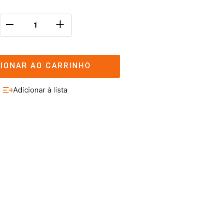
＋
－
CIONAR AO CARRINHO