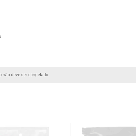
s
o não deve ser congelado.