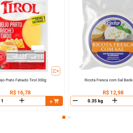
ijo Prato Fatiado Tirol 300g
Ricota Fresca com Sal Beck
R$
16
,
78
R$
12
,
98
＋
＋
－