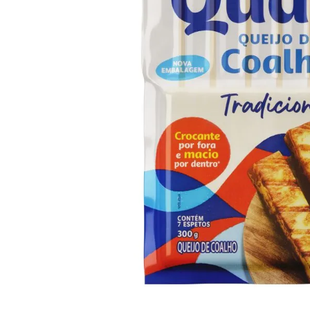
10
º
iogurte