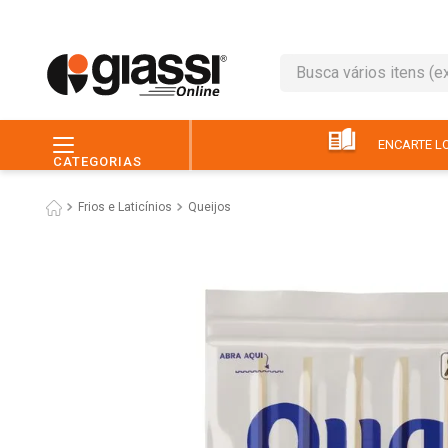
Busca vários itens (ex.: 
TERMOS MAIS BUSC
1
º
café
ENCARTE LO
CATEGORIAS
2
º
leite
Frios e Laticínios
Queijos
3
º
queijo
4
º
chocolate
5
º
papel higiênico
6
º
macarrão
7
º
arroz
8
º
pão
9
º
ovo