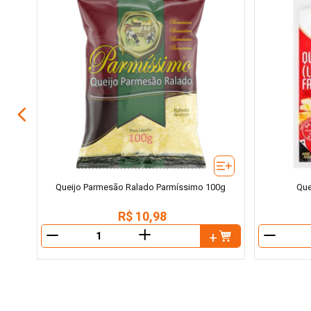
200g
Queijo Parmesão Ralado Parmíssimo 100g
Que
R$
10
,
98
＋
－
－