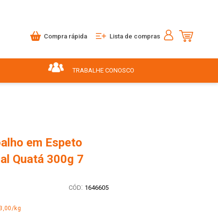
Compra rápida
Lista de compras
TRABALHE CONOSCO
oalho em Espeto
nal Quatá 300g 7
:
1646605
3,00/kg