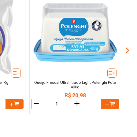
Táb
er Kg
Queijo Frescal Ultrafiltrado Light Polenghi Pote
400g
R$
20
,
98
＋
－
－