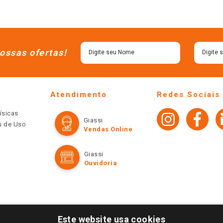
ossas ofertas!
Atendimento
Redes Sociais
ísicas
Giassi
os de Uso
Vendas Online
Giassi
Ouvidoria
Este website usa cookies