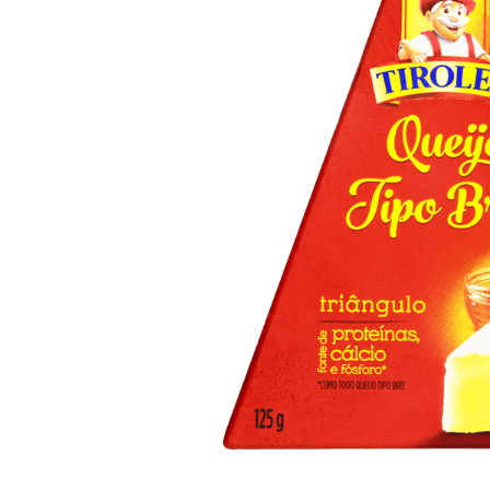
10
º
arroz