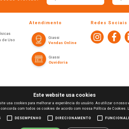
Atendimento
Redes Sociais
ísicas
Giassi
os de Uso
Vendas Online
Giassi
Ouvidoria
Este website usa cookies
ite usa cookies para melhorar a experiência do usuário. Ao utilizar o nosso 
LOGIN E SELECIONE A LOJA DE SUA PREFERÊNCIA. SOMENTE APÓS O LOGIN, OS PREÇOS
 concorda com todos os cookies de acordo com nossa Política de Cookies.
TE SÃO VÁLIDOS APENAS PARA COMPRAS REALIZADAS NO GIASSI.COM.BR E NA LOJA SE
NDAS ONLINE DIVULGADOS NO SITE PREVALECEM ANTE OS DEMAIS EVENTUALMENTE AN
S
DESEMPENHO
DIRECIONAMENTO
FUNCIONAL
DE BUSCAS.
2022 COPYRIGHT - GIASSI SUPERMERCADOS. TODOS OS DIREITOS RESERVADOS.