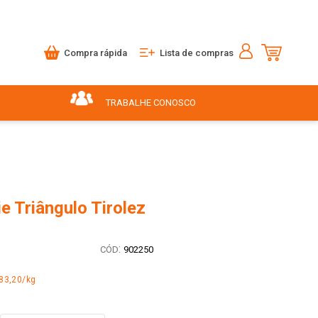
Compra rápida
Lista de compras
TRABALHE CONOSCO
ie Triângulo Tirolez
:
902250
83,20/kg