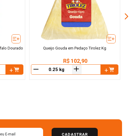
úfalo Dourado
Queijo Gouda em Pedaço Tirolez Kg
R$
102
,
90
＋
－
－
CADASTRAR