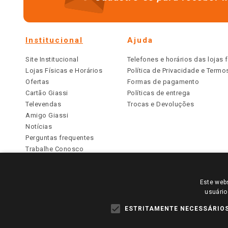
Institucional
Ajuda
Site Institucional
Telefones e horários das lojas f
Lojas Físicas e Horários
Política de Privacidade e Term
Ofertas
Formas de pagamento
Cartão Giassi
Políticas de entrega
Televendas
Trocas e Devoluções
Amigo Giassi
Notícias
Perguntas frequentes
Trabalhe Conosco
Identidade Visual
Este webs
PARA VER OS PREÇOS DA SUA REGIÃO, FAÇA 
usuário
TODOS OS PREÇOS E CONDIÇÕES COMERCIAIS DESTE SI
APLICAM ÀS LOJAS FÍSICAS. OS PREÇOS PARA AS VE
ESTRITAMENTE NECESSÁRIO