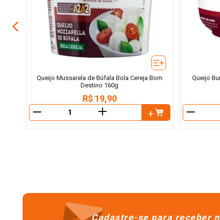
Queijo Mussarela de Búfala Bola Cereja Bom
Queijo Bu
Destino 160g
R$
19
,
90
＋
－
－
Cadastre-se para receber n