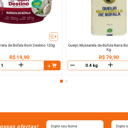
rrata de Búfala Bom Destino 120g
Queijo Mussarela de Búfula Barra B
Kg
R$
19
,
90
R$
79
,
90
＋
＋
－
ossas ofertas!