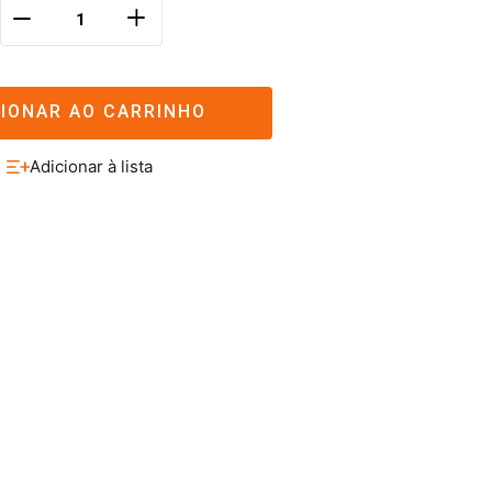
＋
－
CIONAR AO CARRINHO