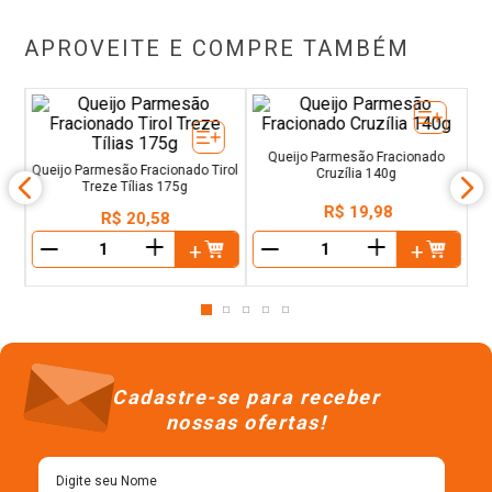
APROVEITE E COMPRE TAMBÉM
t
Q
s
Queijo Parmesão Fracionado Tirol
Queijo Parmesão Fracionado
Treze Tílias 175g
Cruzília 140g
R$
20
,
58
R$
19
,
98
＋
＋
－
－