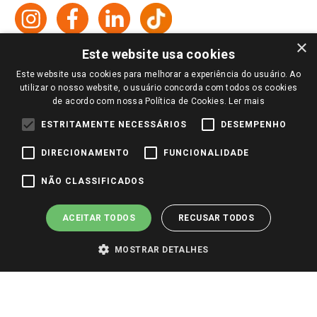
Formas de Pagamento
Giassi
Giassi
Televendas
Políticas de entrega
Vendas Online
Ouvidoria
Amigo Giassi
×
Trocas e Devoluções
Este website usa cookies
Notícias
Este website usa cookies para melhorar a experiência do usuário. Ao
Perguntas frequentes
Redes Sociais
utilizar o nosso website, o usuário concorda com todos os cookies
Trabalhe Conosco
de acordo com nossa Política de Cookies.
Ler mais
Identidade Visual
ESTRITAMENTE NECESSÁRIOS
DESEMPENHO
DIRECIONAMENTO
FUNCIONALIDADE
Pagamento e Segurança
NÃO CLASSIFICADOS
ACEITAR TODOS
RECUSAR TODOS
MOSTRAR DETALHES