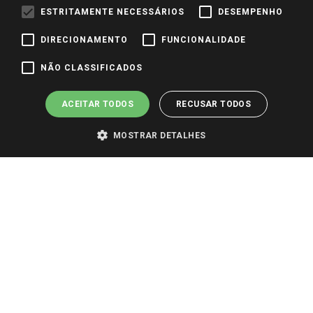
Identidade Visual
ESTRITAMENTE NECESSÁRIOS
DESEMPENHO
DIRECIONAMENTO
FUNCIONALIDADE
Pagamento e Segurança
NÃO CLASSIFICADOS
ACEITAR TODOS
RECUSAR TODOS
MOSTRAR DETALHES
PARA VER OS PREÇOS DA SUA REGIÃO, FAÇA LOGIN E SELECIONE A LOJA DE
SUA PREFERÊNCIA. SOMENTE APÓS O LOGIN, OS PREÇOS DA SUA REGIÃO OU
LOJA SERÃO CARREGADOS.
TODOS OS PREÇOS E CONDIÇÕES COMERCIAIS DESTE SITE SÃO VÁLIDOS APENAS
PARA COMPRAS REALIZADAS NO GIASSI.COM.BR E NA LOJA SELECIONADA
APÓS O LOGIN, E NÃO NECESSARIAMENTE SE APLICAM ÀS LOJAS FÍSICAS. OS