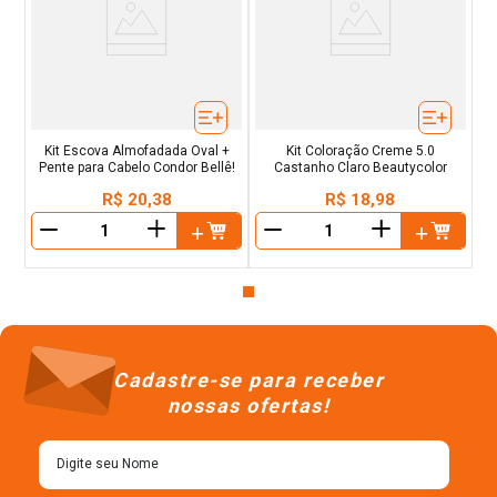
Kit Escova Almofadada Oval +
Kit Coloração Creme 5.0
Pente para Cabelo Condor Bellê!
Castanho Claro Beautycolor
R$
20
,
38
R$
18
,
98
＋
＋
－
－
Cadastre-se para receber
nossas ofertas!