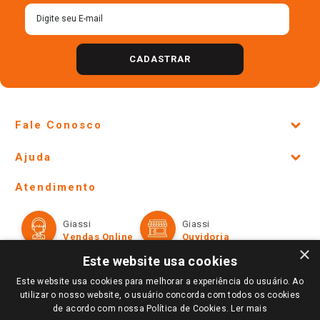
CADASTRAR
Fale Conosco
Site Institucional
Ajuda
Lojas Físicas e Horários
Telefones e horários das lojas físicas
Ofertas
Atendimento
Política de Privacidade e Termos de Uso
Cartão Giassi
Formas de Pagamento
Giassi
Giassi
Televendas
Políticas de entrega
Vendas Online
Ouvidoria
Amigo Giassi
×
Trocas e Devoluções
Este website usa cookies
Notícias
Este website usa cookies para melhorar a experiência do usuário. Ao
Perguntas frequentes
Redes Sociais
utilizar o nosso website, o usuário concorda com todos os cookies
Trabalhe Conosco
de acordo com nossa Política de Cookies.
Ler mais