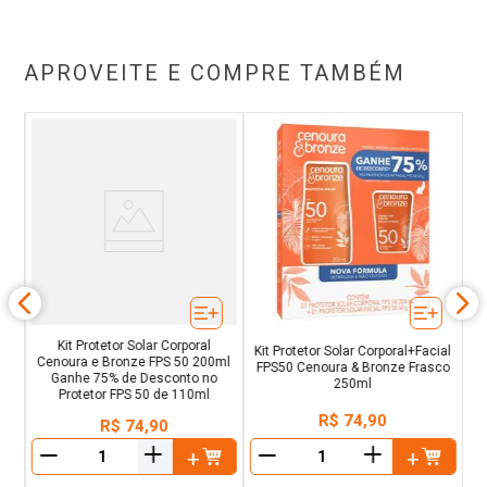
APROVEITE E COMPRE TAMBÉM
P
ta
F
ml
Kit Protetor Solar Corporal
Kit Protetor Solar Corporal+Facial
Cenoura e Bronze FPS 50 200ml
FPS50 Cenoura & Bronze Frasco
Ganhe 75% de Desconto no
250ml
Protetor FPS 50 de 110ml
R$
74
,
90
R$
74
,
90
＋
＋
－
－