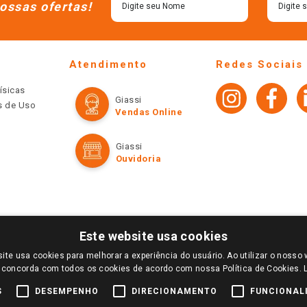
ossas ofertas!
Atendimento
Redes Sociais
ísicas
Giassi
os de Uso
Vendas Online
Giassi
Ouvidoria
Este website usa cookies
ite usa cookies para melhorar a experiência do usuário. Ao utilizar o nosso 
LOGIN E SELECIONE A LOJA DE SUA PREFERÊNCIA. SOMENTE APÓS O LOGIN, OS PREÇOS
 concorda com todos os cookies de acordo com nossa Política de Cookies.
TE SÃO VÁLIDOS APENAS PARA COMPRAS REALIZADAS NO GIASSI.COM.BR E NA LOJA SE
NDAS ONLINE DIVULGADOS NO SITE PREVALECEM ANTE OS DEMAIS EVENTUALMENTE AN
S
DESEMPENHO
DIRECIONAMENTO
FUNCIONAL
DE BUSCAS.
2022 COPYRIGHT - GIASSI SUPERMERCADOS. TODOS OS DIREITOS RESERVADOS.