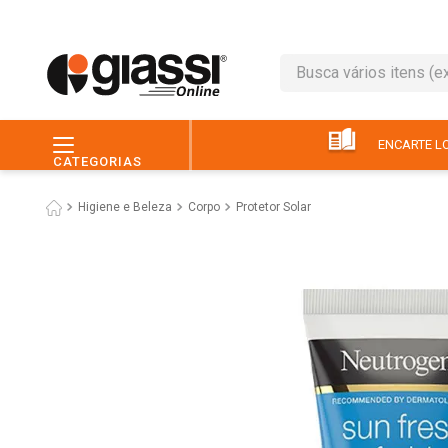
Busca vários itens (ex.: 
TERMOS MAIS BUSC
1
º
leite
ENCARTE LO
CATEGORIAS
2
º
café
Higiene e Beleza
Corpo
Protetor Solar
3
º
queijo
4
º
papel higiênico
5
º
chocolate
6
º
arroz
7
º
macarrão
8
º
ovo
9
º
pão