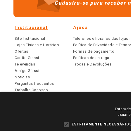
Cadastre-se para receber n
Institucional
Ajuda
Site Institucional
Telefones e horários das lojas f
Lojas Físicas e Horários
Política de Privacidade e Term
Ofertas
Formas de pagamento
Cartão Giassi
Políticas de entrega
Televendas
Trocas e Devoluções
Amigo Giassi
Notícias
Perguntas frequentes
Trabalhe Conosco
Identidade Visual
Este webs
PARA VER OS PREÇOS DA SUA REGIÃO, FAÇA 
usuário
TODOS OS PREÇOS E CONDIÇÕES COMERCIAIS DESTE SI
APLICAM ÀS LOJAS FÍSICAS. OS PREÇOS PARA AS VE
ESTRITAMENTE NECESSÁRIO