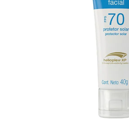
10
º
iogurte