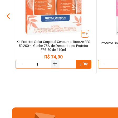
Kit Protetor Solar Corporal Cenoura e Bronze FPS
Protetor So
50 200ml Ganhe 75% de Desconto no Protetor
FPS 50 de 110ml
R$
74
,
90
＋
－
－