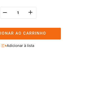
＋
－
CIONAR AO CARRINHO