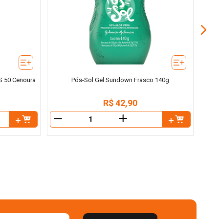
PS 50 Cenoura
Pós-Sol Gel Sundown Frasco 140g
R$
42
,
90
＋
－
－