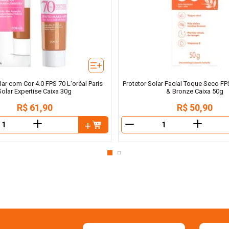
lar com Cor 4.0 FPS 70 L'oréal Paris
Protetor Solar Facial Toque Seco F
Solar Expertise Caixa 30g
& Bronze Caixa 50g
R$
61
,
90
R$
50
,
90
＋
＋
－