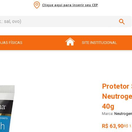
Clique aqui para inserir seu CEP
sal, ovo)
ADOS
JAS FÍSICAS
SITE INSTITUCIONAL
Protetor 
Neutroge
40g
Neutroge
R$ 63,90
R$ 1